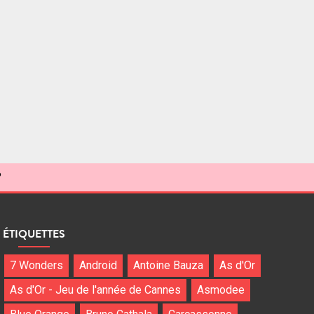
?
ÉTIQUETTES
7 Wonders
Android
Antoine Bauza
As d'Or
As d'Or - Jeu de l'année de Cannes
Asmodee