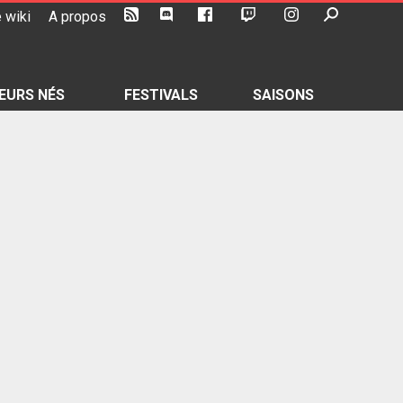
 wiki
A propos
EURS NÉS
FESTIVALS
SAISONS