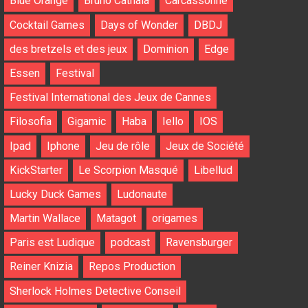
Blue Orange
Bruno Cathala
Carcassonne
Cocktail Games
Days of Wonder
DBDJ
des bretzels et des jeux
Dominion
Edge
Essen
Festival
Festival International des Jeux de Cannes
Filosofia
Gigamic
Haba
Iello
IOS
Ipad
Iphone
Jeu de rôle
Jeux de Société
KickStarter
Le Scorpion Masqué
Libellud
Lucky Duck Games
Ludonaute
Martin Wallace
Matagot
origames
Paris est Ludique
podcast
Ravensburger
Reiner Knizia
Repos Production
Sherlock Holmes Detective Conseil