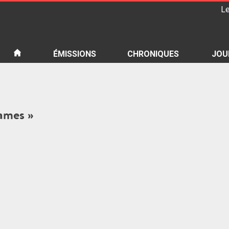
Le
iété
ÉMISSIONS
CHRONIQUES
JOU
games »