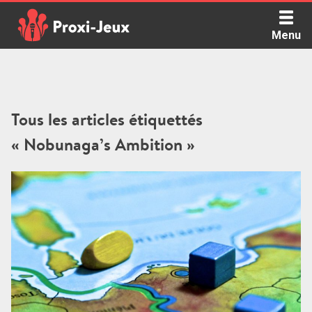
Skip
to
Menu
content
Proxi Jeux - Le podcast qui vous parle de jeux de société
Tous les articles étiquettés
« Nobunaga’s Ambition »