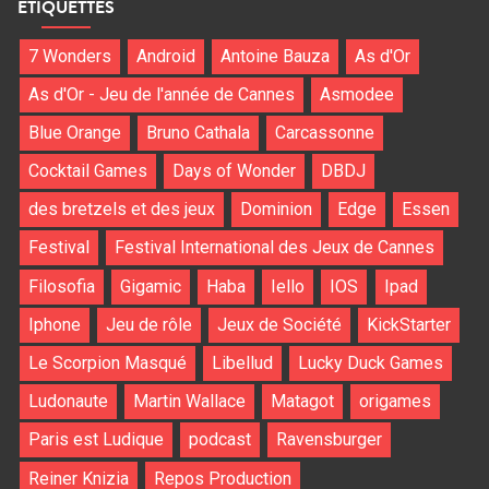
ÉTIQUETTES
7 Wonders
Android
Antoine Bauza
As d'Or
As d'Or - Jeu de l'année de Cannes
Asmodee
Blue Orange
Bruno Cathala
Carcassonne
Cocktail Games
Days of Wonder
DBDJ
des bretzels et des jeux
Dominion
Edge
Essen
Festival
Festival International des Jeux de Cannes
Filosofia
Gigamic
Haba
Iello
IOS
Ipad
Iphone
Jeu de rôle
Jeux de Société
KickStarter
Le Scorpion Masqué
Libellud
Lucky Duck Games
Ludonaute
Martin Wallace
Matagot
origames
Paris est Ludique
podcast
Ravensburger
Reiner Knizia
Repos Production