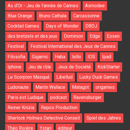
As d'Or - Jeu de l'année de Cannes
Asmodee
Blue Orange
Bruno Cathala
Carcassonne
Cocktail Games
Days of Wonder
DBDJ
des bretzels et des jeux
Dominion
Edge
Essen
Festival
Festival International des Jeux de Cannes
Filosofia
Gigamic
Haba
Iello
IOS
Ipad
Iphone
Jeu de rôle
Jeux de Société
KickStarter
Le Scorpion Masqué
Libellud
Lucky Duck Games
Ludonaute
Martin Wallace
Matagot
origames
Paris est Ludique
podcast
Ravensburger
Reiner Knizia
Repos Production
Sherlock Holmes Detective Conseil
Spiel des Jahres
Théo Rivière
Ystari
éditeur