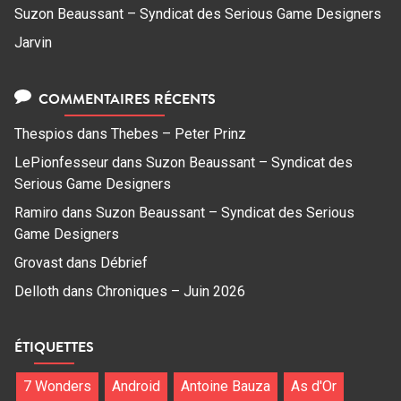
Suzon Beaussant – Syndicat des Serious Game Designers
Jarvin
COMMENTAIRES RÉCENTS
Thespios
dans
Thebes – Peter Prinz
LePionfesseur
dans
Suzon Beaussant – Syndicat des
Serious Game Designers
Ramiro
dans
Suzon Beaussant – Syndicat des Serious
Game Designers
Grovast
dans
Débrief
Delloth
dans
Chroniques – Juin 2026
ÉTIQUETTES
7 Wonders
Android
Antoine Bauza
As d'Or