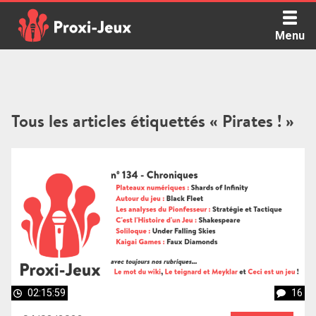
Skip
to
Menu
content
Proxi Jeux - Le podcast qui vous parle de jeux de société
Tous les articles étiquettés « Pirates ! »
02:15:59
16