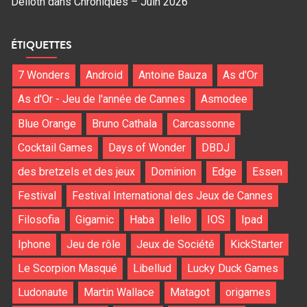
Delloth
dans
Chroniques – Juin 2026
ÉTIQUETTES
7 Wonders
Android
Antoine Bauza
As d'Or
As d'Or - Jeu de l'année de Cannes
Asmodee
Blue Orange
Bruno Cathala
Carcassonne
Cocktail Games
Days of Wonder
DBDJ
des bretzels et des jeux
Dominion
Edge
Essen
Festival
Festival International des Jeux de Cannes
Filosofia
Gigamic
Haba
Iello
IOS
Ipad
Iphone
Jeu de rôle
Jeux de Société
KickStarter
Le Scorpion Masqué
Libellud
Lucky Duck Games
Ludonaute
Martin Wallace
Matagot
origames