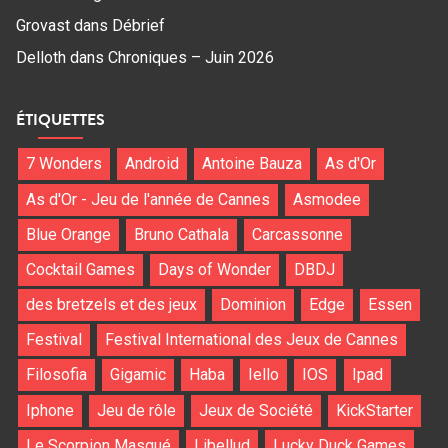
Grovast
dans
Débrief
Delloth
dans
Chroniques – Juin 2026
ÉTIQUETTES
7 Wonders
Android
Antoine Bauza
As d'Or
As d'Or - Jeu de l'année de Cannes
Asmodee
Blue Orange
Bruno Cathala
Carcassonne
Cocktail Games
Days of Wonder
DBDJ
des bretzels et des jeux
Dominion
Edge
Essen
Festival
Festival International des Jeux de Cannes
Filosofia
Gigamic
Haba
Iello
IOS
Ipad
Iphone
Jeu de rôle
Jeux de Société
KickStarter
Le Scorpion Masqué
Libellud
Lucky Duck Games