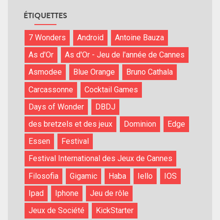
ÉTIQUETTES
7 Wonders
Android
Antoine Bauza
As d'Or
As d'Or - Jeu de l'année de Cannes
Asmodee
Blue Orange
Bruno Cathala
Carcassonne
Cocktail Games
Days of Wonder
DBDJ
des bretzels et des jeux
Dominion
Edge
Essen
Festival
Festival International des Jeux de Cannes
Filosofia
Gigamic
Haba
Iello
IOS
Ipad
Iphone
Jeu de rôle
Jeux de Société
KickStarter