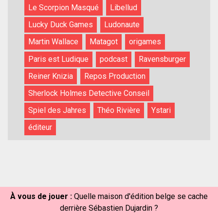
Le Scorpion Masqué
Libellud
Lucky Duck Games
Ludonaute
Martin Wallace
Matagot
origames
Paris est Ludique
podcast
Ravensburger
Reiner Knizia
Repos Production
Sherlock Holmes Detective Conseil
Spiel des Jahres
Théo Rivière
Ystari
éditeur
À vous de jouer :
Quelle maison d'édition belge se cache
derrière Sébastien Dujardin ?