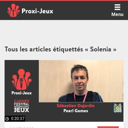
Skip
to
Menu
content
Proxi Jeux - Le podcast qui vous parle de jeux de société
Tous les articles étiquettés « Solenia »
0:20:37