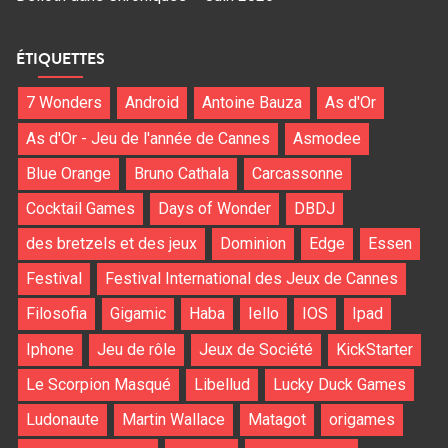
ÉTIQUETTES
7 Wonders
Android
Antoine Bauza
As d'Or
As d'Or - Jeu de l'année de Cannes
Asmodee
Blue Orange
Bruno Cathala
Carcassonne
Cocktail Games
Days of Wonder
DBDJ
des bretzels et des jeux
Dominion
Edge
Essen
Festival
Festival International des Jeux de Cannes
Filosofia
Gigamic
Haba
Iello
IOS
Ipad
Iphone
Jeu de rôle
Jeux de Société
KickStarter
Le Scorpion Masqué
Libellud
Lucky Duck Games
Ludonaute
Martin Wallace
Matagot
origames