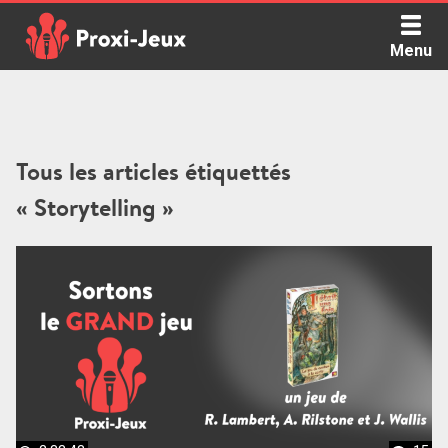
Skip
to
Menu
content
Proxi Jeux - Le podcast qui vous parle de jeux de société
Tous les articles étiquettés
« Storytelling »