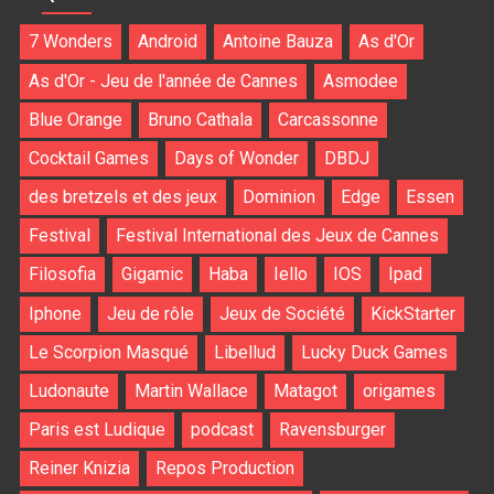
7 Wonders
Android
Antoine Bauza
As d'Or
As d'Or - Jeu de l'année de Cannes
Asmodee
Blue Orange
Bruno Cathala
Carcassonne
Cocktail Games
Days of Wonder
DBDJ
des bretzels et des jeux
Dominion
Edge
Essen
Festival
Festival International des Jeux de Cannes
Filosofia
Gigamic
Haba
Iello
IOS
Ipad
Iphone
Jeu de rôle
Jeux de Société
KickStarter
Le Scorpion Masqué
Libellud
Lucky Duck Games
Ludonaute
Martin Wallace
Matagot
origames
Paris est Ludique
podcast
Ravensburger
Reiner Knizia
Repos Production