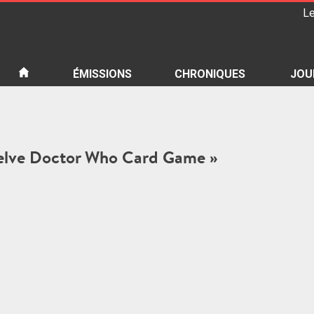
Le
iété
ÉMISSIONS
CHRONIQUES
JOU
Twelve Doctor Who Card Game »