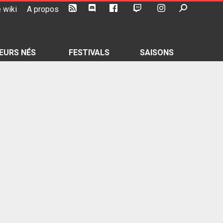
 wiki
A propos
EURS NÉS
FESTIVALS
SAISONS