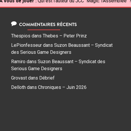
À vous de jouer :
Qui est l'auteur du JCC "Magic: l'Assemblée" 
COMMENTAIRES RÉCENTS
Thespios
dans
Thebes – Peter Prinz
LePionfesseur
dans
Suzon Beaussant – Syndicat
des Serious Game Designers
Ramiro
dans
Suzon Beaussant – Syndicat des
Serious Game Designers
Grovast
dans
Débrief
Delloth
dans
Chroniques – Juin 2026