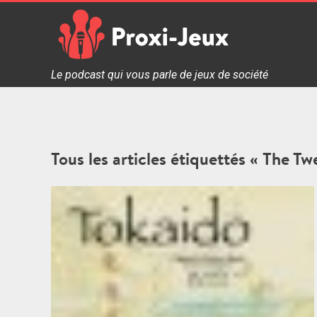
Skip
to
content
Proxi Jeux - Le podcast qui vous parle de jeux de soc
Le podcast qui vous parle de jeux de société
Tous les articles étiquettés « The 