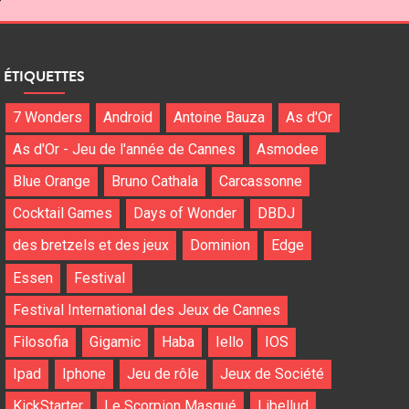
?
ÉTIQUETTES
7 Wonders
Android
Antoine Bauza
As d'Or
As d'Or - Jeu de l'année de Cannes
Asmodee
Blue Orange
Bruno Cathala
Carcassonne
Cocktail Games
Days of Wonder
DBDJ
des bretzels et des jeux
Dominion
Edge
Essen
Festival
Festival International des Jeux de Cannes
Filosofia
Gigamic
Haba
Iello
IOS
Ipad
Iphone
Jeu de rôle
Jeux de Société
KickStarter
Le Scorpion Masqué
Libellud