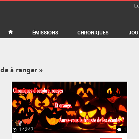
Le
iété
ÉMISSIONS
CHRONIQUES
JOU
ide à ranger »
1:42:47
1