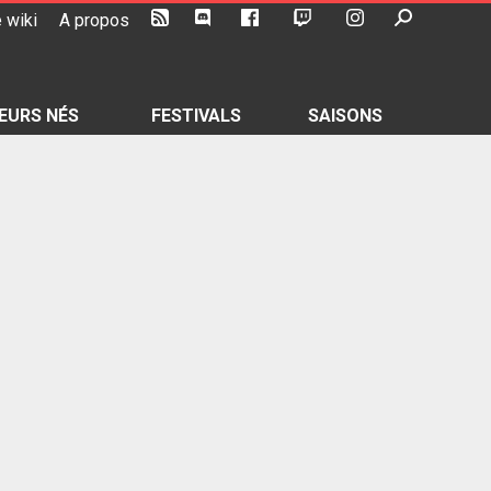
 wiki
A propos
EURS NÉS
FESTIVALS
SAISONS