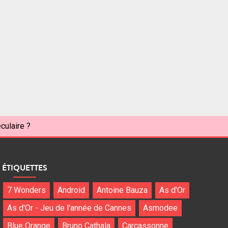
culaire ?
ÉTIQUETTES
7 Wonders
Android
Antoine Bauza
As d'Or
As d'Or - Jeu de l'année de Cannes
Asmodee
Blue Orange
Bruno Cathala
Carcassonne