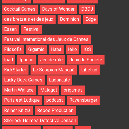
Cocktail Games
Days of Wonder
DBDJ
des bretzels et des jeux
Dominion
Edge
Essen
Festival
Festival International des Jeux de Cannes
Filosofia
Gigamic
Haba
Iello
IOS
Ipad
Iphone
Jeu de rôle
Jeux de Société
KickStarter
Le Scorpion Masqué
Libellud
Lucky Duck Games
Ludonaute
Martin Wallace
Matagot
origames
Paris est Ludique
podcast
Ravensburger
Reiner Knizia
Repos Production
Sherlock Holmes Detective Conseil