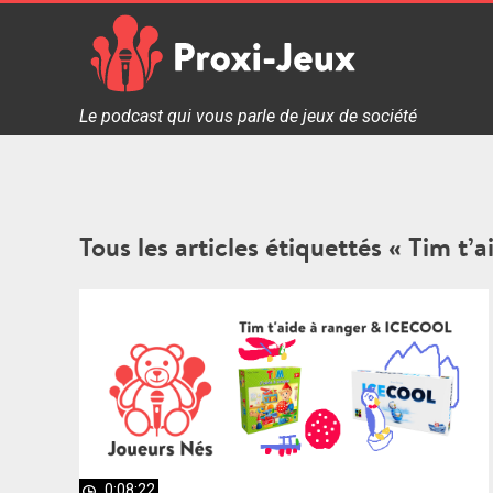
Skip
to
content
Proxi Jeux - Le podcast qui vous parle de jeux de soc
Le podcast qui vous parle de jeux de société
Tous les articles étiquettés « Tim t’a
0:08:22