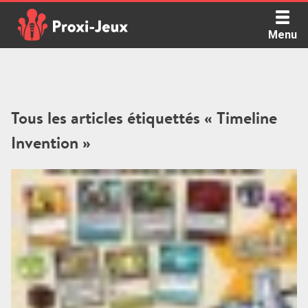
Skip
to
Menu
content
Proxi Jeux - Le podcast qui vous parle de jeux de société
Tous les articles étiquettés « Timeline
Invention »