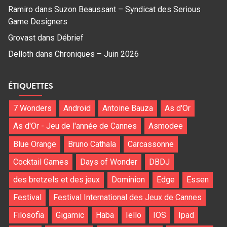
Ramiro
dans
Suzon Beaussant – Syndicat des Serious
Game Designers
Grovast
dans
Débrief
Delloth
dans
Chroniques – Juin 2026
ÉTIQUETTES
7 Wonders
Android
Antoine Bauza
As d'Or
As d'Or - Jeu de l'année de Cannes
Asmodee
Blue Orange
Bruno Cathala
Carcassonne
Cocktail Games
Days of Wonder
DBDJ
des bretzels et des jeux
Dominion
Edge
Essen
Festival
Festival International des Jeux de Cannes
Filosofia
Gigamic
Haba
Iello
IOS
Ipad