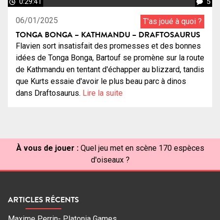
0:29:41
5
06/01/2025
T'as joué à quoi ?
TONGA BONGA – KATHMANDU – DRAFTOSAURUS
Flavien sort insatisfait des promesses et des bonnes
idées de Tonga Bonga, Bartouf se promène sur la route
de Kathmandu en tentant d'échapper au blizzard, tandis
que Kurts essaie d'avoir le plus beau parc à dinos
dans Draftosaurus.
Lire la suite
À vous de jouer :
Quel jeu met en scène 170 espèces
d'oiseaux ?
ARTICLES RÉCENTS
Maxime Perrin- Platonia Games