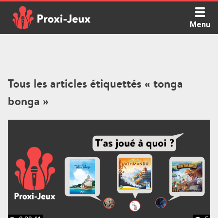
Skip
to
Menu
content
Proxi Jeux - Le podcast qui vous parle de jeux de société
Tous les articles étiquettés « tonga
bonga »