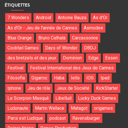
ÉTIQUETTES
7 Wonders
Android
Antoine Bauza
As d'Or
As d'Or - Jeu de l'année de Cannes
Asmodee
Blue Orange
Bruno Cathala
Carcassonne
Cocktail Games
Days of Wonder
DBDJ
des bretzels et des jeux
Dominion
Edge
Essen
Festival
Festival International des Jeux de Cannes
Filosofia
Gigamic
Haba
Iello
IOS
Ipad
Iphone
Jeu de rôle
Jeux de Société
KickStarter
Le Scorpion Masqué
Libellud
Lucky Duck Games
Ludonaute
Martin Wallace
Matagot
origames
Paris est Ludique
podcast
Ravensburger