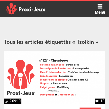
Skip
to
Menu
content
Proxi Jeux - Le podcast qui vous parle de jeux de société
Tous les articles étiquettés « Tzolkin »
2:09:10
13