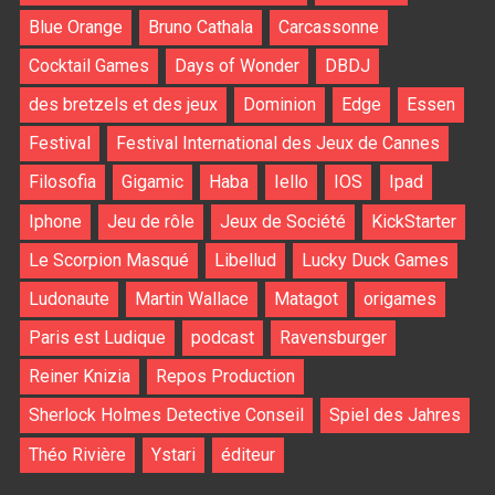
Blue Orange
Bruno Cathala
Carcassonne
Cocktail Games
Days of Wonder
DBDJ
des bretzels et des jeux
Dominion
Edge
Essen
Festival
Festival International des Jeux de Cannes
Filosofia
Gigamic
Haba
Iello
IOS
Ipad
Iphone
Jeu de rôle
Jeux de Société
KickStarter
Le Scorpion Masqué
Libellud
Lucky Duck Games
Ludonaute
Martin Wallace
Matagot
origames
Paris est Ludique
podcast
Ravensburger
Reiner Knizia
Repos Production
Sherlock Holmes Detective Conseil
Spiel des Jahres
Théo Rivière
Ystari
éditeur