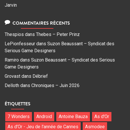
Jarvin
COMMENTAIRES RÉCENTS
Thespios
dans
Thebes – Peter Prinz
LePionfesseur
dans
Suzon Beaussant – Syndicat des
Serious Game Designers
Ramiro
dans
Suzon Beaussant – Syndicat des Serious
Game Designers
Grovast
dans
Débrief
Delloth
dans
Chroniques – Juin 2026
ÉTIQUETTES
7 Wonders
Android
Antoine Bauza
As d'Or
As d'Or - Jeu de l'année de Cannes
Asmodee