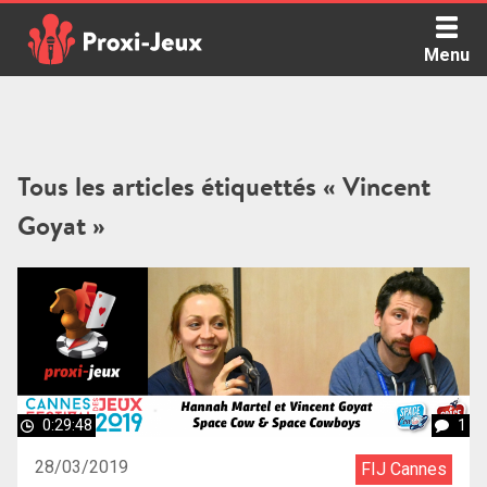
Skip
to
Menu
content
Proxi Jeux - Le podcast qui vous parle de jeux de société
Tous les articles étiquettés « Vincent
Goyat »
0:29:48
1
28/03/2019
FIJ Cannes