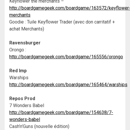
Keyflower the merchants –
http://boardgamegeek.com/boardgame/163572/keyflower
merchants
Goodie : Tuile Keyflower Trader (avec don carritatif +
achat Merchants)
Ravensburger
Orongo :
http://boardgamegeek.com/boardgame/165556/orongo
Red Imp
Warships
http://boardgamegeek.com/boardgame/165464/warships
Repos Prod
7 Wonders Babel
http://boardgamegeek.com/boardgame/154638/7-
wonders-babel
Cash’n’Guns (nouvelle édition)