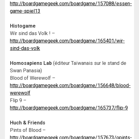
http://boardgamegeek.com/boardgame/157088/essen-
game-spiel13
Histogame
Wir sind das Volk ! –
http://boardgamegeek.com/boardgame/165401/wir-
sind-das-volk
Homosapiens Lab
(éditeur Taïwanais sur le stand de
Swan Panasia)
Blood of Werewolf –
http://boardgamegeek.com/boardgame/156648/blood-
werewolf
Flip 9 –
http://boardgamegeek.com/boardgame/165737/flip-9
Huch & Friends
Pints of Blood –
http://boardgamegeek.com/boardgame/157673/opints-