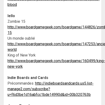
blood
Iello
Zombie 15
http://www.boardgamegeek.com/boardgame/144826/zomb
15
Un monde oublié
http://www.boardgamegeek.com/boardgame/147253/ancie
world
King of New York
http://www.boardgamegeek.com/boardgame/160499/king-
new-york
Indie Boards and Cards
Précommandes :
http://indieboardsandcards.us5.list-
manage2.com/subscribe?
u=f6d3be1d16abfcc1bde14990d&id=00b320763b