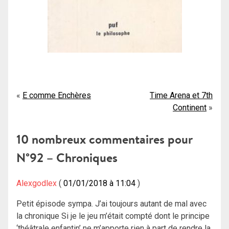
Navigation
E comme Enchères
Time Arena et 7th
Continent
de
l’article
10 nombreux commentaires pour
N°92 – Chroniques
Alexgodlex
01/01/2018 à 11:04
Petit épisode sympa. J’ai toujours autant de mal avec
la chronique Si je le jeu m’était compté dont le principe
‘théâtrale enfantin’ ne m’apporte rien à part de rendre la