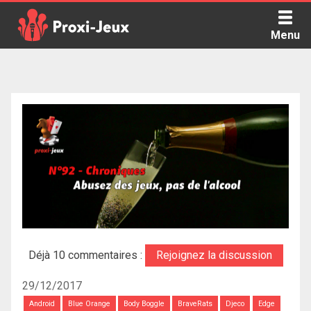
Skip
to
Menu
content
Proxi Jeux - Le podcast qui vous parle de jeux de société
Déjà 10 commentaires :
Rejoignez la discussion
29/12/2017
Android
Blue Orange
Body Boggle
BraveRats
Djeco
Edge