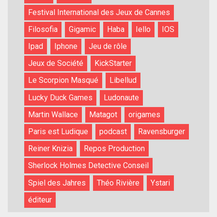
Festival International des Jeux de Cannes
Filosofia
Gigamic
Haba
Iello
IOS
Ipad
Iphone
Jeu de rôle
Jeux de Société
KickStarter
Le Scorpion Masqué
Libellud
Lucky Duck Games
Ludonaute
Martin Wallace
Matagot
origames
Paris est Ludique
podcast
Ravensburger
Reiner Knizia
Repos Production
Sherlock Holmes Detective Conseil
Spiel des Jahres
Théo Rivière
Ystari
éditeur