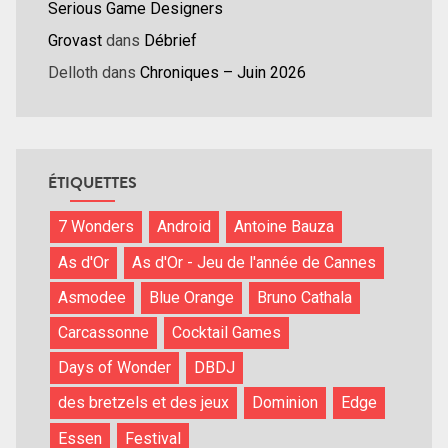
Serious Game Designers
Grovast
dans
Débrief
Delloth
dans
Chroniques – Juin 2026
ÉTIQUETTES
7 Wonders
Android
Antoine Bauza
As d'Or
As d'Or - Jeu de l'année de Cannes
Asmodee
Blue Orange
Bruno Cathala
Carcassonne
Cocktail Games
Days of Wonder
DBDJ
des bretzels et des jeux
Dominion
Edge
Essen
Festival