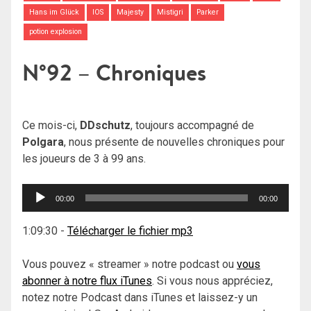
Hans im Glück
IOS
Majesty
Mistigri
Parker
potion explosion
N°92 – Chroniques
Ce mois-ci,
DDschutz
, toujours accompagné de
Polgara
, nous présente de nouvelles chroniques pour
les joueurs de 3 à 99 ans.
Lecteur
00:00
00:00
audio
1:09:30
-
Télécharger le fichier mp3
Vous pouvez « streamer » notre podcast ou
vous
abonner à notre flux iTunes
. Si vous nous appréciez,
notez notre Podcast dans iTunes et laissez-y un