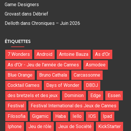
Game Designers
Grovast
dans
Débrief
Delloth
dans
Chroniques – Juin 2026
ÉTIQUETTES
7 Wonders
Android
Antoine Bauza
As d'Or
As d'Or - Jeu de l'année de Cannes
Asmodee
Blue Orange
Bruno Cathala
Carcassonne
Cocktail Games
Days of Wonder
DBDJ
des bretzels et des jeux
Dominion
Edge
Essen
Festival
Festival International des Jeux de Cannes
Filosofia
Gigamic
Haba
Iello
IOS
Ipad
Iphone
Jeu de rôle
Jeux de Société
KickStarter