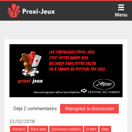
Skip
to
Menu
content
Proxi Jeux - Le podcast qui vous parle de jeux de société
Déjà 2 commentaires :
Rejoignez la discussion
23/02/2018
Aventurii
Black book
Chroniques oubliées
D-start
Edge