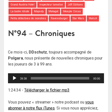
Grand Austria Hotel
inspecteur lamalice
JdR Editions
La loutre rôliste
Majesty
Matagot
Meeple Circus
Petits détectives de monstres
Ravensburger
Star Wars
Watizit
N°94 – Chroniques
Ce mois-ci,
DDschutz
, toujours accompagné de
Polgara
, nous présente de nouvelles chroniques pour
les joueurs de 3 à 99 ans.
Lecteur
39:38
00:00
audio
1:24:34
-
Télécharger le fichier mp3
Vous pouvez « streamer » notre podcast ou
vous
abonner à notre flux iTunes
. Si vous nous appréciez,