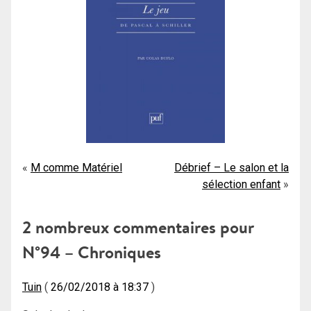
Navigation
M comme Matériel
Débrief – Le salon et la
sélection enfant
de
l’article
2 nombreux commentaires pour
N°94 – Chroniques
Tuin
26/02/2018 à 18:37