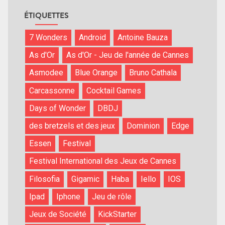
ÉTIQUETTES
7 Wonders
Android
Antoine Bauza
As d'Or
As d'Or - Jeu de l'année de Cannes
Asmodee
Blue Orange
Bruno Cathala
Carcassonne
Cocktail Games
Days of Wonder
DBDJ
des bretzels et des jeux
Dominion
Edge
Essen
Festival
Festival International des Jeux de Cannes
Filosofia
Gigamic
Haba
Iello
IOS
Ipad
Iphone
Jeu de rôle
Jeux de Société
KickStarter