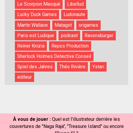
Le Scorpion Masqué
Libellud
Lucky Duck Games
Ludonaute
Martin Wallace
Matagot
origames
Paris est Ludique
podcast
Ravensburger
Reiner Knizia
Repos Production
Sherlock Holmes Detective Conseil
Spiel des Jahres
Théo Rivière
Ystari
éditeur
À vous de jouer :
Quel est l'illustrateur derrière les
couvertures de "Naga Raja", "Treasure Island" ou encore