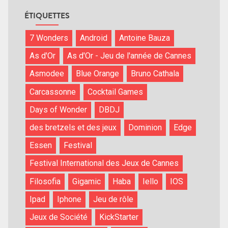
ÉTIQUETTES
7 Wonders
Android
Antoine Bauza
As d'Or
As d'Or - Jeu de l'année de Cannes
Asmodee
Blue Orange
Bruno Cathala
Carcassonne
Cocktail Games
Days of Wonder
DBDJ
des bretzels et des jeux
Dominion
Edge
Essen
Festival
Festival International des Jeux de Cannes
Filosofia
Gigamic
Haba
Iello
IOS
Ipad
Iphone
Jeu de rôle
Jeux de Société
KickStarter