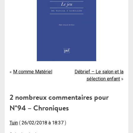
Navigation
M comme Matériel
Débrief – Le salon et la
sélection enfant
de
l’article
2 nombreux commentaires pour
N°94 – Chroniques
Tuin
26/02/2018 à 18:37