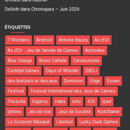
Delloth
dans
Chroniques – Juin 2026
ÉTIQUETTES
7 Wonders
Android
Antoine Bauza
As d'Or
As d'Or - Jeu de l'année de Cannes
Asmodee
Blue Orange
Bruno Cathala
Carcassonne
Cocktail Games
Days of Wonder
DBDJ
des bretzels et des jeux
Dominion
Edge
Essen
Festival
Festival International des Jeux de Cannes
Filosofia
Gigamic
Haba
Iello
IOS
Ipad
Iphone
Jeu de rôle
Jeux de Société
KickStarter
Le Scorpion Masqué
Libellud
Lucky Duck Games