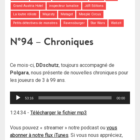
Grand Austria Hotel
inspecteur lamalice
JdR Editions
La loutre rôliste
Majesty
Matagot
Meeple Circus
Petits détectives de monstres
Ravensburger
Star Wars
Watizit
N°94 – Chroniques
Ce mois-ci,
DDschutz
, toujours accompagné de
Polgara
, nous présente de nouvelles chroniques pour
les joueurs de 3 à 99 ans.
Lecteur
53:16
00:00
audio
1:24:34
-
Télécharger le fichier mp3
Vous pouvez « streamer » notre podcast ou
vous
abonner à notre flux iTunes
. Si vous nous appréciez,