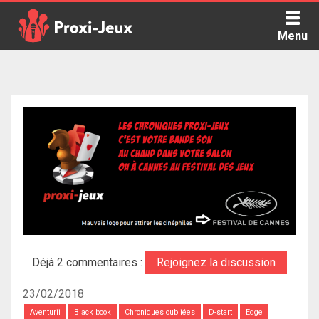
Skip
to
Menu
content
Proxi Jeux - Le podcast qui vous parle de jeux de société
Déjà 2 commentaires :
Rejoignez la discussion
23/02/2018
Aventurii
Black book
Chroniques oubliées
D-start
Edge