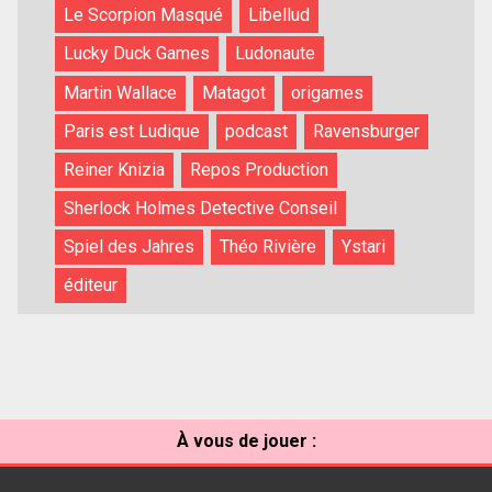
Le Scorpion Masqué
Libellud
Lucky Duck Games
Ludonaute
Martin Wallace
Matagot
origames
Paris est Ludique
podcast
Ravensburger
Reiner Knizia
Repos Production
Sherlock Holmes Detective Conseil
Spiel des Jahres
Théo Rivière
Ystari
éditeur
À vous de jouer :