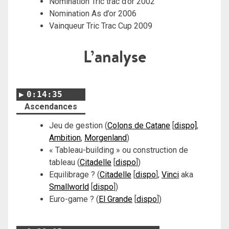
Nomination Tric trac d’or 2002
Nomination As d’or 2006
Vainqueur Tric Trac Cup 2009
L’analyse
0:14:35
Ascendances
Jeu de gestion (
Colons de Catane
[
dispo]
,
Ambition
,
Morgenland
)
« Tableau-building » ou construction de
tableau (
Citadelle
[
dispo
])
Equilibrage ? (
Citadelle
[
dispo
],
Vinci
aka
Smallworld
[
dispo
])
Euro-game ? (
El Grande
[
dispo
]
)