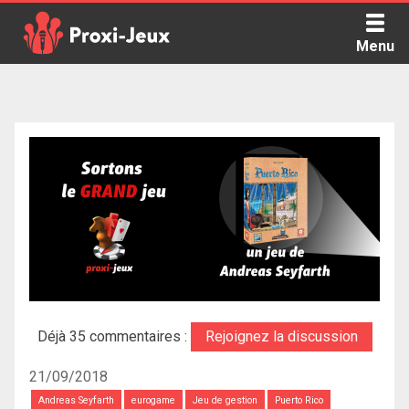
Skip
to
Menu
content
Proxi Jeux - Le podcast qui vous parle de jeux de société
Déjà 35 commentaires :
Rejoignez la discussion
21/09/2018
Andreas Seyfarth
eurogame
Jeu de gestion
Puerto Rico