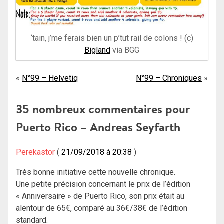
‘tain, j’me ferais bien un p’tut rail de colons ! (c)
Bigland
via BGG
Navigation
N°99 – Helvetiq
N°99 – Chroniques
de
35 nombreux commentaires pour
l’article
Puerto Rico – Andreas Seyfarth
Perekastor
21/09/2018 à 20:38
Très bonne initiative cette nouvelle chronique.
Une petite précision concernant le prix de l’édition
« Anniversaire » de Puerto Rico, son prix était au
alentour de 65€, comparé au 36€/38€ de l’édition
standard.