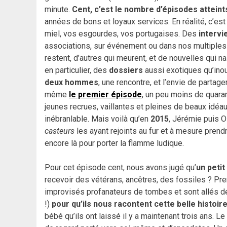
minute.
Cent, c’est le nombre d’épisodes atteint
années de bons et loyaux services. En réalité, c’es
miel, vos esgourdes, vos portugaises. Des
intervi
associations, sur événement ou dans nos multiples
restent, d’autres qui meurent, et de nouvelles qui n
en particulier, des
dossiers
aussi exotiques qu’inou
deux hommes
, une rencontre, et l’envie de parta
même
le premier épisode
, un peu moins de quara
jeunes recrues, vaillantes et pleines de beaux idéau
inébranlable. Mais voilà qu’en
2015
, Jérémie puis Ol
casteurs
les ayant rejoints au fur et à mesure pren
encore là pour porter la flamme ludique.
Pour cet épisode cent, nous avons jugé qu’
un petit
recevoir des vétérans, ancêtres, des fossiles ? Pr
improvisés profanateurs de tombes et sont allés dé
!)
pour qu’ils nous racontent cette belle histoir
bébé qu’ils ont laissé il y a maintenant trois ans. Le