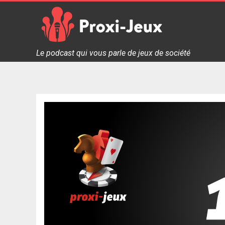
Skip
to
content
Proxi Jeux - Le podcast qui vous parle de jeux de soc
Le podcast qui vous parle de jeux de société