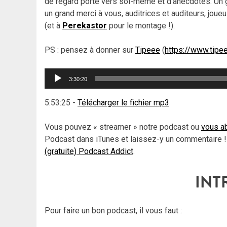
de regard porté vers soi-même et d’anecdotes. Un gr
un grand merci à vous, auditrices et auditeurs, joue
(et à
Perekastor
pour le montage !).
PS : pensez à donner sur
Tipeee
(
https://www.tipe
Lecteur
3:30:20
audio
5:53:25
-
Télécharger le fichier mp3
Vous pouvez « streamer » notre podcast ou
vous ab
Podcast dans iTunes et laissez-y un commentaire !
(gratuite) Podcast Addict
.
INT
Pour faire un bon podcast, il vous faut :