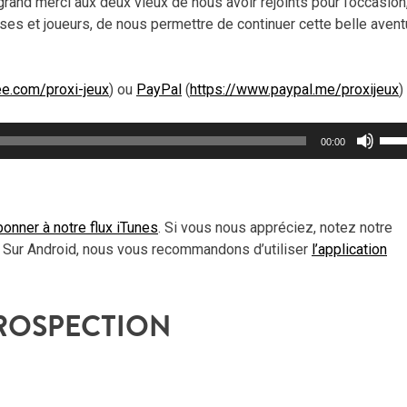
and merci aux deux vieux de nous avoir rejoints pour l’occasion,
uses et joueurs, de nous permettre de continuer cette belle avent
ee.com/proxi-jeux
) ou
PayPal
(
https://www.paypal.me/proxijeux
)
Util
00:00
les
flèc
haut
pou
onner à notre flux iTunes
. Si vous nous appréciez, notez notre
aug
 Sur Android, nous vous recommandons d’utiliser
l’application
ou
dimi
le
ROSPECTION
vol