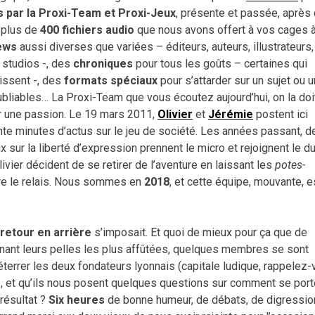
s par la Proxi-Team et Proxi-Jeux
, présente et passée, après
t plus de
400 fichiers audio
que nous avons offert à vos cages 
ews
aussi diverses que variées – éditeurs, auteurs, illustrateurs,
 studios -, des
chroniques
pour tous les goûts – certaines qui
aissent -, des
formats spéciaux
pour s’attarder sur un sujet ou u
bliables… La Proxi-Team que vous écoutez aujourd’hui, on la doi
ger une passion. Le 19 mars 2011,
Olivier
et
Jérémie
postent ici
nte minutes d’actus sur le jeu de société. Les années passant, d
x sur la liberté d’expression prennent le micro et rejoignent le d
ivier décident de se retirer de l’aventure en laissant les
potes-
dre le relais. Nous sommes en
2018
, et cette équipe, mouvante, e
 retour en arrière
s’imposait. Et quoi de mieux pour ça que de
enant leurs pelles les plus affûtées, quelques membres se sont
terrer les deux fondateurs lyonnais (capitale ludique, rappelez
e
, et qu’ils nous posent quelques questions sur comment se port
 résultat ?
Six heures
de bonne humeur, de débats, de digressio