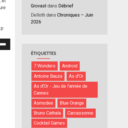
 et
Grovast
dans
Débrief
ure
Delloth
dans
Chroniques – Juin
2026
 :p
isez
ÉTIQUETTES
hes
/bas
7 Wonders
Android
r
Antoine Bauza
As d'Or
menter
As d'Or - Jeu de l'année de
nuer
Cannes
Asmodee
Blue Orange
ume.
Bruno Cathala
Carcassonne
Cocktail Games