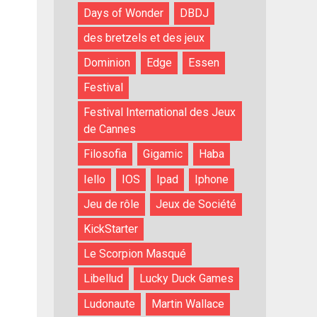
Days of Wonder
DBDJ
des bretzels et des jeux
Dominion
Edge
Essen
Festival
Festival International des Jeux
de Cannes
Filosofia
Gigamic
Haba
Iello
IOS
Ipad
Iphone
Jeu de rôle
Jeux de Société
KickStarter
Le Scorpion Masqué
Libellud
Lucky Duck Games
Ludonaute
Martin Wallace