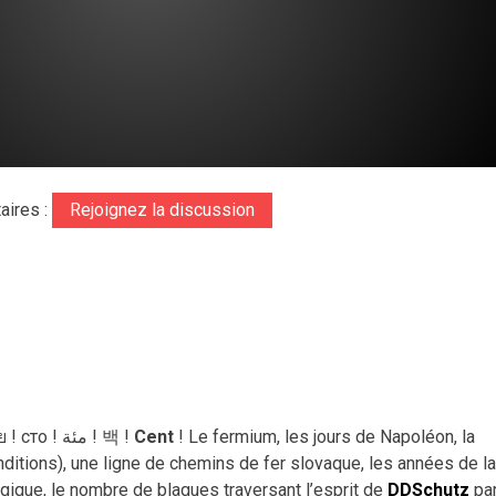
aires :
Rejoignez la discussion
Hundert ! Hundred ! Cien ! 百 ! Hundrað ! Cento ! ร้อย ! сто ! مئة ! 백 !
Cent
! Le fermium, les jours de Napoléon, la
nditions), une ligne de chemins de fer slovaque, les années de la
gique, le nombre de blagues traversant l’esprit de
DDSchutz
pa