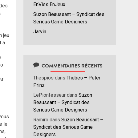
EnVies EnJeux
 des
à
Suzon Beaussant – Syndicat des
Serious Game Designers
Jarvin
n jeu
t à
e
uo
COMMENTAIRES RÉCENTS
Thespios
dans
Thebes – Peter
st
Prinz
LePionfesseur
dans
Suzon
Beaussant – Syndicat des
Serious Game Designers
-vous
Ramiro
dans
Suzon Beaussant –
e le
Syndicat des Serious Game
ns,
Designers