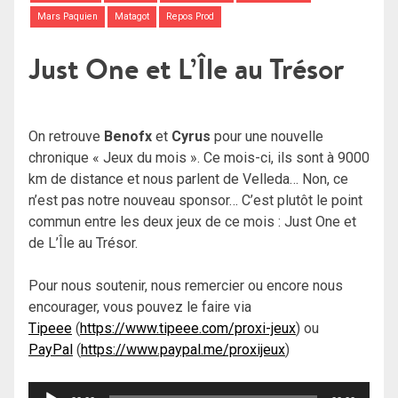
Mars Paquien
Matagot
Repos Prod
Just One et L’Île au Trésor
On retrouve
Benofx
et
Cyrus
pour une nouvelle
chronique « Jeux du mois ». Ce mois-ci, ils sont à 9000
km de distance et nous parlent de Velleda… Non, ce
n’est pas notre nouveau sponsor… C’est plutôt le point
commun entre les deux jeux de ce mois : Just One et
de L’Île au Trésor.
Pour nous soutenir, nous remercier ou encore nous
encourager, vous pouvez le faire via
Tipeee
(
https://www.tipeee.com/proxi-jeux
) ou
PayPal
(
https://www.paypal.me/proxijeux
)
Lecteur