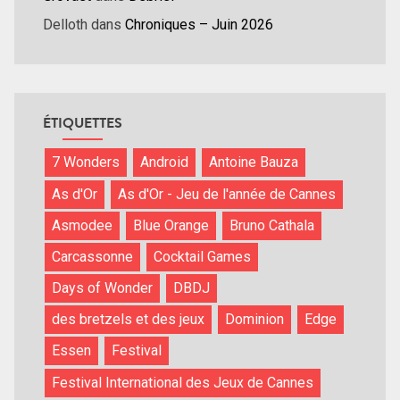
Delloth
dans
Chroniques – Juin 2026
ÉTIQUETTES
7 Wonders
Android
Antoine Bauza
As d'Or
As d'Or - Jeu de l'année de Cannes
Asmodee
Blue Orange
Bruno Cathala
Carcassonne
Cocktail Games
Days of Wonder
DBDJ
des bretzels et des jeux
Dominion
Edge
Essen
Festival
Festival International des Jeux de Cannes