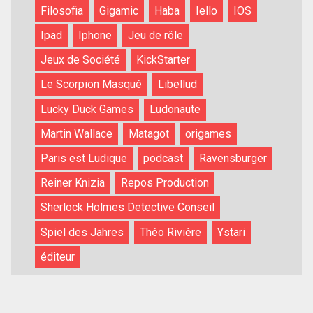
Filosofia
Gigamic
Haba
Iello
IOS
Ipad
Iphone
Jeu de rôle
Jeux de Société
KickStarter
Le Scorpion Masqué
Libellud
Lucky Duck Games
Ludonaute
Martin Wallace
Matagot
origames
Paris est Ludique
podcast
Ravensburger
Reiner Knizia
Repos Production
Sherlock Holmes Detective Conseil
Spiel des Jahres
Théo Rivière
Ystari
éditeur