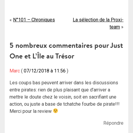
Navigation
N°101 – Chroniques
La sélection de la Proxi-
team
de
l’article
5 nombreux commentaires pour
Just
One et L’Île au Trésor
Marc
07/12/2018 à 11:56
Les coups bas peuvent arriver dans les discussions
entre pirates: rien de plus plaisant que d’arriver a
mettre le doute chez le voisin, soit en sacrifiant une
action, ou juste a base de tchatche fourbe de pirate!!!
Merci pour la review
Répondre