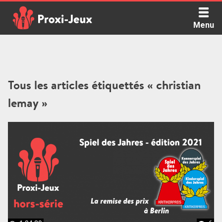
Skip
to
Menu
content
Proxi Jeux - Le podcast qui vous parle de jeux de société
Tous les articles étiquettés « christian
lemay »