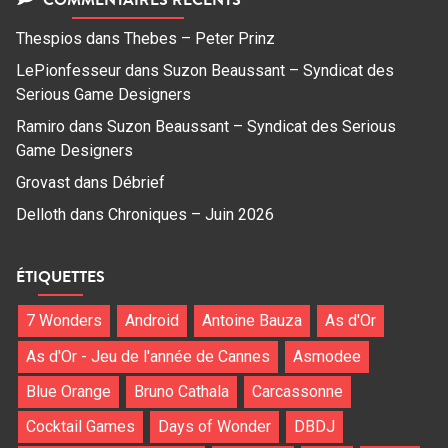
Thespios
dans
Thebes – Peter Prinz
LePionfesseur
dans
Suzon Beaussant – Syndicat des
Serious Game Designers
Ramiro
dans
Suzon Beaussant – Syndicat des Serious
Game Designers
Grovast
dans
Débrief
Delloth
dans
Chroniques – Juin 2026
ÉTIQUETTES
7 Wonders
Android
Antoine Bauza
As d'Or
As d'Or - Jeu de l'année de Cannes
Asmodee
Blue Orange
Bruno Cathala
Carcassonne
Cocktail Games
Days of Wonder
DBDJ