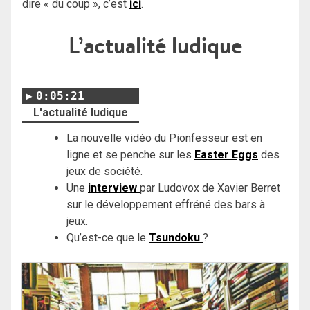
dire « du coup », c’est
ici
.
L’actualité ludique
0:05:21
L'actualité ludique
La nouvelle vidéo du Pionfesseur est en
ligne et se penche sur les
Easter Eggs
des
jeux de société.
Une
interview
par Ludovox de Xavier Berret
sur le développement effréné des bars à
jeux.
Qu’est-ce que le
Tsundoku
?