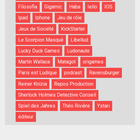
Filosofia
Gigamic
Haba
Iello
IOS
Ipad
Iphone
Jeu de rôle
Jeux de Société
KickStarter
Le Scorpion Masqué
Libellud
Lucky Duck Games
Ludonaute
Martin Wallace
Matagot
origames
Paris est Ludique
podcast
Ravensburger
Reiner Knizia
Repos Production
Sherlock Holmes Detective Conseil
Spiel des Jahres
Théo Rivière
Ystari
éditeur