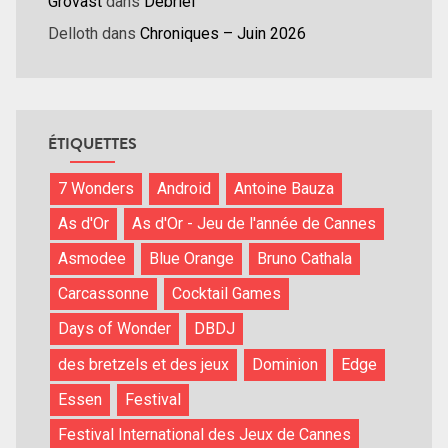
Grovast
dans
Débrief
Delloth
dans
Chroniques – Juin 2026
ÉTIQUETTES
7 Wonders
Android
Antoine Bauza
As d'Or
As d'Or - Jeu de l'année de Cannes
Asmodee
Blue Orange
Bruno Cathala
Carcassonne
Cocktail Games
Days of Wonder
DBDJ
des bretzels et des jeux
Dominion
Edge
Essen
Festival
Festival International des Jeux de Cannes