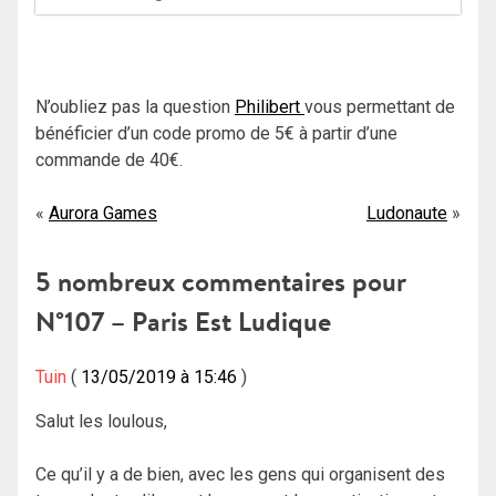
N’oubliez pas la question
Philibert
vous permettant de
bénéficier d’un code promo de 5€ à partir d’une
commande de 40€.
Navigation
Aurora Games
Ludonaute
de
5 nombreux commentaires pour
l’article
N°107 – Paris Est Ludique
Tuin
13/05/2019 à 15:46
Salut les loulous,
Ce qu’il y a de bien, avec les gens qui organisent des