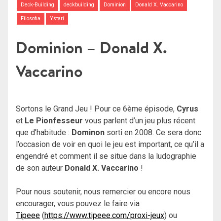
Deck-Building
deckbuilding
Dominion
Donald X. Vaccarino
Filosofia
Ystari
Dominion – Donald X.
Vaccarino
Sortons le Grand Jeu ! Pour ce 6ème épisode,
Cyrus
et
Le Pionfesseur
vous parlent d’un jeu plus récent
que d’habitude :
Dominon
sorti en 2008. Ce sera donc
l’occasion de voir en quoi le jeu est important, ce qu’il a
engendré et comment il se situe dans la ludographie
de son auteur
Donald X. Vaccarino
!
Pour nous soutenir, nous remercier ou encore nous
encourager, vous pouvez le faire via
Tipeee
(
https://www.tipeee.com/proxi-jeux
) ou