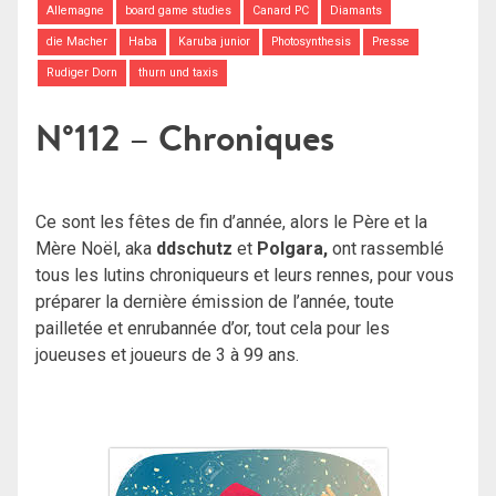
Allemagne
board game studies
Canard PC
Diamants
die Macher
Haba
Karuba junior
Photosynthesis
Presse
Rudiger Dorn
thurn und taxis
N°112 – Chroniques
Ce sont les fêtes de fin d’année, alors le Père et la
Mère Noël, aka
ddschutz
et
Polgara,
ont rassemblé
tous les lutins chroniqueurs et leurs rennes, pour vous
préparer la dernière émission de l’année, toute
pailletée et enrubannée d’or, tout cela pour les
joueuses et joueurs de 3 à 99 ans.