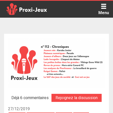
Skip
to
Menu
content
Proxi Jeux - Le podcast qui vous parle de jeux de société
Déjà 6 commentaires :
Rejoignez la discussion
27/12/2019