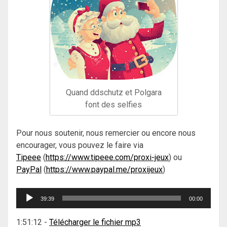
Quand ddschutz et Polgara
font des selfies
Pour nous soutenir, nous remercier ou encore nous
encourager, vous pouvez le faire via
Tipeee
(
https://www.tipeee.com/proxi-jeux
) ou
PayPal
(
https://www.paypal.me/proxijeux
)
Lecteur
39:39
00:00
audio
1:51:12
-
Télécharger le fichier mp3