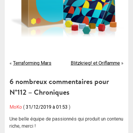
Navigation
Terraforming Mars
Blitzkrieg! et Oriflamme
de
6 nombreux commentaires pour
l’article
N°112 – Chroniques
MoKo
31/12/2019 à 01:53
Une belle équipe de passionnés qui produit un contenu
riche, merci !