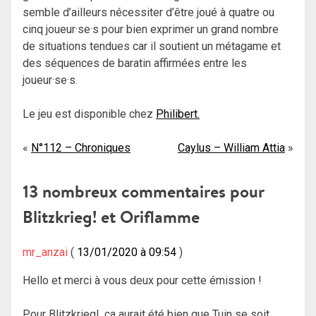
semble d’ailleurs nécessiter d’être joué à quatre ou
cinq joueur·se·s pour bien exprimer un grand nombre
de situations tendues car il soutient un métagame et
des séquences de baratin affirmées entre les
joueur·se·s.
Le jeu est disponible chez
Philibert.
Navigation
N°112 – Chroniques
Caylus – William Attia
de
13 nombreux commentaires pour
l’article
Blitzkrieg! et Oriflamme
mr_anzai
13/01/2020 à 09:54
Hello et merci à vous deux pour cette émission !
Pour Blitzkrieg!, ça aurait été bien que Tuin se soit