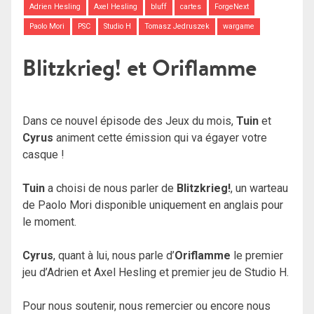
Adrien Hesling
Axel Hesling
bluff
cartes
ForgeNext
Paolo Mori
PSC
Studio H
Tomasz Jedruszek
wargame
Blitzkrieg! et Oriflamme
Dans ce nouvel épisode des Jeux du mois,
Tuin
et
Cyrus
animent cette émission qui va égayer votre
casque !
Tuin
a choisi de nous parler de
Blitzkrieg!
, un warteau
de Paolo Mori disponible uniquement en anglais pour
le moment.
Cyrus
, quant à lui, nous parle d’
Oriflamme
le premier
jeu d’Adrien et Axel Hesling et premier jeu de Studio H.
Pour nous soutenir, nous remercier ou encore nous