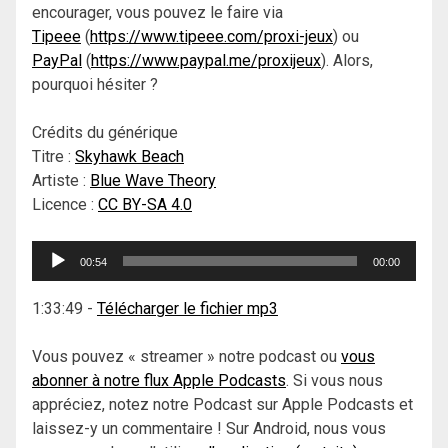
encourager, vous pouvez le faire via
Tipeee
(
https://www.tipeee.com/proxi-jeux
) ou
PayPal
(
https://www.paypal.me/proxijeux
). Alors,
pourquoi hésiter ?
Crédits du générique
Titre :
Skyhawk Beach
Artiste :
Blue Wave Theory
Licence :
CC BY-SA 4.0
Lecteur
00:54
00:00
audio
1:33:49
-
Télécharger le fichier mp3
Vous pouvez « streamer » notre podcast ou
vous
abonner à notre flux Apple Podcasts
. Si vous nous
appréciez, notez notre Podcast sur Apple Podcasts et
laissez-y un commentaire ! Sur Android, nous vous