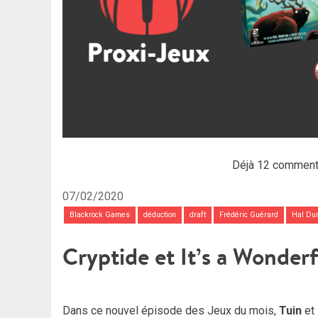
Déjà 12 comment
07/02/2020
Blackrock Games
déduction
draft
Frédéric Guérard
Hal Du
Cryptide et It’s a Wonder
Dans ce nouvel épisode des Jeux du mois,
Tuin
et