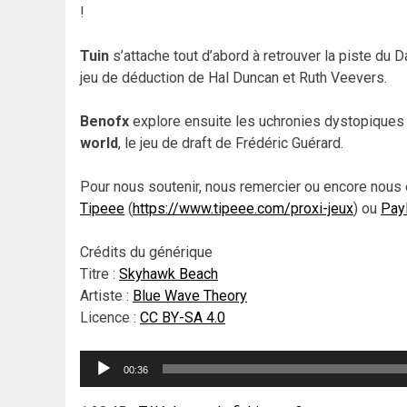
!
Tuin
s’attache tout d’abord à retrouver la piste du
jeu de déduction de Hal Duncan et Ruth Veevers.
Benofx
explore ensuite les uchronies dystopiques
world
, le jeu de draft de Frédéric Guérard.
Pour nous soutenir, nous remercier ou encore nous 
Tipeee
(
https://www.tipeee.com/proxi-jeux
) ou
Pay
Crédits du générique
Titre :
Skyhawk Beach
Artiste :
Blue Wave Theory
Licence :
CC BY-SA 4.0
Lecteur
00:36
audio