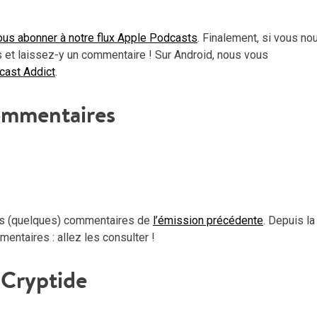
haut
pou
ous abonner à notre flux Apple Podcasts
. Finalement, si vous no
aug
 et laissez-y un commentaire ! Sur Android, nous vous
ou
dcast Addict
.
dimi
le
mmentaires
vol
es (quelques) commentaires de
l’émission précédente
. Depuis la
entaires : allez les consulter !
Cryptide