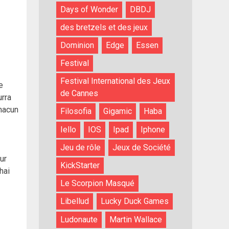
Days of Wonder
DBDJ
des bretzels et des jeux
Dominion
Edge
Essen
Festival
Festival International des Jeux
e
de Cannes
urra
Chacun
Filosofia
Gigamic
Haba
Iello
IOS
Ipad
Iphone
Jeu de rôle
Jeux de Société
ur
KickStarter
hai
Le Scorpion Masqué
Libellud
Lucky Duck Games
Ludonaute
Martin Wallace