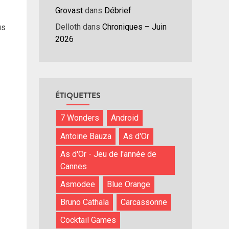
Grovast
dans
Débrief
/bas
r
Delloth
dans
Chroniques – Juin
us
menter
2026
nuer
ume.
ÉTIQUETTES
7 Wonders
Android
Antoine Bauza
As d'Or
As d'Or - Jeu de l'année de
Cannes
Asmodee
Blue Orange
Bruno Cathala
Carcassonne
Cocktail Games