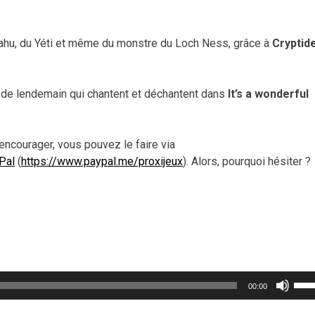
 Dahu, du Yéti et même du monstre du Loch Ness, grâce à
Cryptid
 de lendemain qui chantent et déchantent dans
It’s a wonderful
encourager, vous pouvez le faire via
Pal
(
https://www.paypal.me/proxijeux
). Alors, pourquoi hésiter ?
Util
00:00
les
flèc