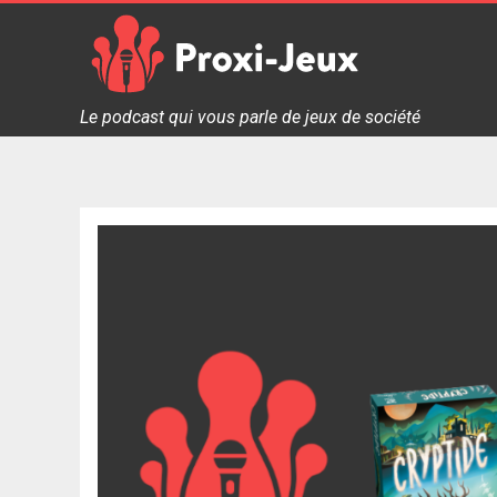
Skip
to
content
Proxi Jeux - Le podcast qui vous parle de jeux de soc
Le podcast qui vous parle de jeux de société