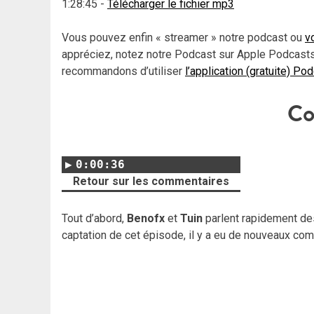
1:28:45
-
Télécharger le fichier mp3
Vous pouvez enfin « streamer » notre podcast ou
v
appréciez, notez notre Podcast sur Apple Podcasts
recommandons d’utiliser
l’application (gratuite) Po
Co
0:00:36
Retour sur les commentaires
Tout d’abord,
Benofx
et
Tuin
parlent rapidement d
captation de cet épisode, il y a eu de nouveaux comm