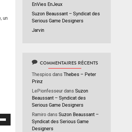
EnVies EnJeux
Suzon Beaussant – Syndicat des
e
, un
Serious Game Designers
Jarvin
COMMENTAIRES RÉCENTS
Thespios
dans
Thebes – Peter
Prinz
LePionfesseur
dans
Suzon
Beaussant – Syndicat des
Serious Game Designers
Ramiro
dans
Suzon Beaussant –
isez
Syndicat des Serious Game
Designers
hes