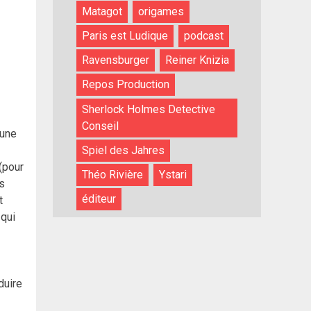
Matagot
origames
Paris est Ludique
podcast
Ravensburger
Reiner Knizia
Repos Production
Sherlock Holmes Detective
Conseil
 une
Spiel des Jahres
(pour
Théo Rivière
Ystari
es
éditeur
t
 qui
duire