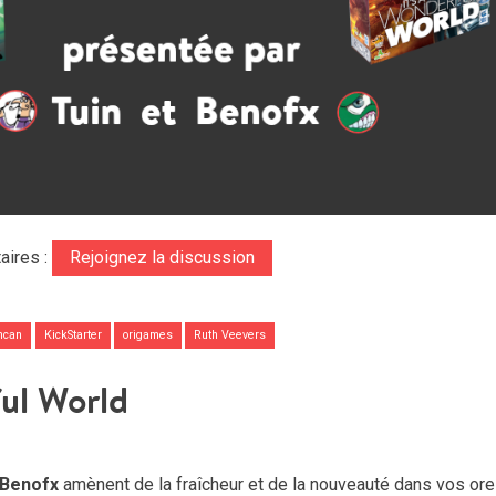
aires :
Rejoignez la discussion
ncan
KickStarter
origames
Ruth Veevers
ful World
Benofx
amènent de la fraîcheur et de la nouveauté dans vos ore