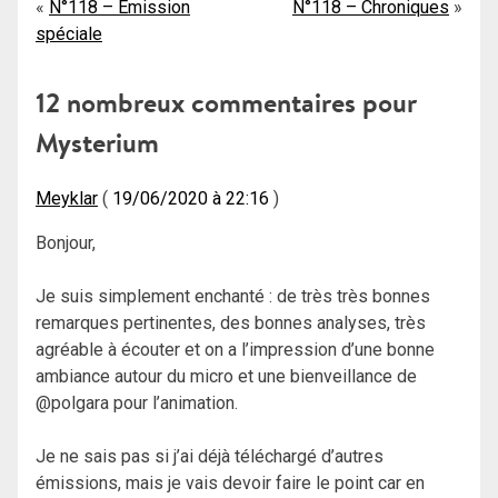
Navigation
N°118 – Émission
N°118 – Chroniques
spéciale
de
l’article
12 nombreux commentaires pour
Mysterium
Meyklar
19/06/2020 à 22:16
Bonjour,
Je suis simplement enchanté : de très très bonnes
remarques pertinentes, des bonnes analyses, très
agréable à écouter et on a l’impression d’une bonne
ambiance autour du micro et une bienveillance de
@polgara pour l’animation.
Je ne sais pas si j’ai déjà téléchargé d’autres
émissions, mais je vais devoir faire le point car en