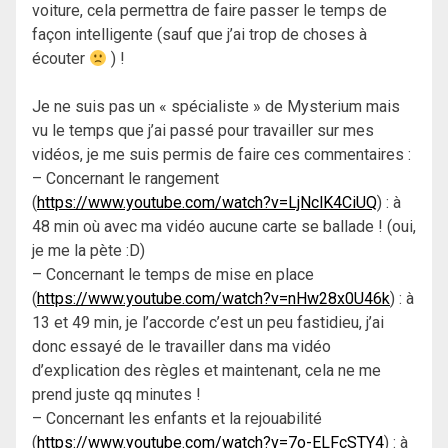
voiture, cela permettra de faire passer le temps de
façon intelligente (sauf que j’ai trop de choses à
écouter
) !
Je ne suis pas un « spécialiste » de Mysterium mais
vu le temps que j’ai passé pour travailler sur mes
vidéos, je me suis permis de faire ces commentaires :
– Concernant le rangement
(
https://www.youtube.com/watch?v=LjNclK4CiUQ
) : à
48 min où avec ma vidéo aucune carte se ballade ! (oui,
je me la pète :D)
– Concernant le temps de mise en place
(
https://www.youtube.com/watch?v=nHw28x0U46k
) : à
13 et 49 min, je l’accorde c’est un peu fastidieu, j’ai
donc essayé de le travailler dans ma vidéo
d’explication des règles et maintenant, cela ne me
prend juste qq minutes !
– Concernant les enfants et la rejouabilité
(
https://www.youtube.com/watch?v=7o-ELFcSTY4
) : à