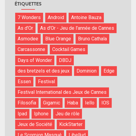
ÉTIQUETTES
7 Wonders
Android
Antoine Bauza
As d'Or
As d'Or - Jeu de l'année de Cannes
Asmodee
Blue Orange
Bruno Cathala
Carcassonne
Cocktail Games
Days of Wonder
DBDJ
des bretzels et des jeux
Dominion
Edge
Essen
Festival
Festival International des Jeux de Cannes
Filosofia
Gigamic
Haba
Iello
IOS
Ipad
Iphone
Jeu de rôle
Jeux de Société
KickStarter
Le Scorpion Masqué
Libellud