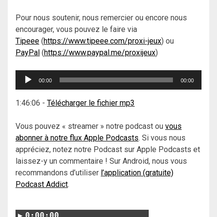
Pour nous soutenir, nous remercier ou encore nous
encourager, vous pouvez le faire via
Tipeee
(
https://www.tipeee.com/proxi-jeux
) ou
PayPal
(
https://www.paypal.me/proxijeux
)
Lecteur
00:00
00:00
audio
1:46:06
-
Télécharger le fichier mp3
Vous pouvez « streamer » notre podcast ou
vous
abonner à notre flux Apple Podcasts
. Si vous nous
appréciez, notez notre Podcast sur Apple Podcasts et
laissez-y un commentaire ! Sur Android, nous vous
recommandons d’utiliser
l’application (gratuite)
Podcast Addict
.
0:00:00