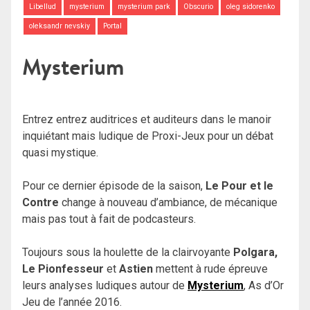
Libellud
mysterium
mysterium park
Obscurio
oleg sidorenko
oleksandr nevskiy
Portal
Mysterium
Entrez entrez auditrices et auditeurs dans le manoir
inquiétant mais ludique de Proxi-Jeux pour un débat
quasi mystique.
Pour ce dernier épisode de la saison,
Le Pour et le
Contre
change à nouveau d’ambiance, de mécanique
mais pas tout à fait de podcasteurs.
Toujours sous la houlette de la clairvoyante
Polgara,
Le Pionfesseur
et
Astien
mettent à rude épreuve
leurs analyses ludiques autour de
Mysterium
, As d’Or
Jeu de l’année 2016.