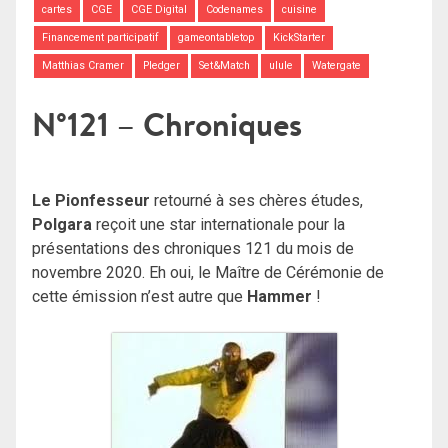
cartes
CGE
CGE Digital
Codenames
cuisine
Financement participatif
gameontabletop
KickStarter
Matthias Cramer
Pledger
Set&Match
ulule
Watergate
N°121 – Chroniques
Le Pionfesseur
retourné à ses chères études,
Polgara
reçoit une star internationale pour la
présentations des chroniques 121 du mois de
novembre 2020. Eh oui, le Maître de Cérémonie de
cette émission n’est autre que
Hammer
!