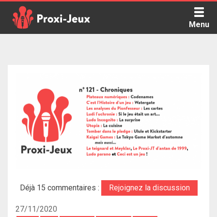
Skip
to
Menu
content
Proxi Jeux - Le podcast qui vous parle de jeux de société
Déjà 15 commentaires :
Rejoignez la discussion
27/11/2020