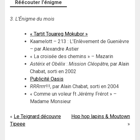
Réécouter l'énigme
3. L’Énigme du mois
« Tartit Touareg Mokubor »
Kaamelott – 213 : L’Enlèvement de Guenièvre
– par Alexandre Astier
« La croisée des chemins » – Mazarin
Astérix et Obélix
:
Mission Cléopâtre,
par Alain
Chabat, sorti en 2002
Publicité Oasis
RRRrrrr
!!!, par Alain Chabat, sorti en 2004
« Comme un voleur ft Jérémy Frérot » –
Madame Monsieur
Navigation
Le Teignard découvre
Hop hop lapins & Moutown
Tipeee
de