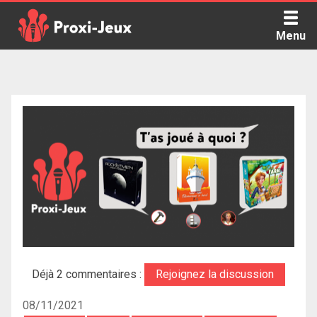
Skip
to
Menu
content
Proxi Jeux - Le podcast qui vous parle de jeux de société
Déjà 2 commentaires :
Rejoignez la discussion
08/11/2021