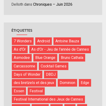
Delloth
dans
Chroniques – Juin 2026
ÉTIQUETTES
7 Wonders
Android
Antoine Bauza
As d'Or
As d'Or - Jeu de l'année de Cannes
Asmodee
Blue Orange
Bruno Cathala
Carcassonne
Cocktail Games
Days of Wonder
DBDJ
des bretzels et des jeux
Dominion
Edge
Essen
Festival
Festival International des Jeux de Cannes