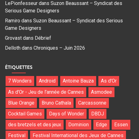
LePionfesseur
dans
Suzon Beaussant – Syndicat des
Serious Game Designers
Ramiro
dans
Suzon Beaussant – Syndicat des Serious
Game Designers
Grovast
dans
Débrief
Delloth
dans
Chroniques – Juin 2026
ÉTIQUETTES
7 Wonders
Android
Antoine Bauza
As d'Or
As d'Or - Jeu de l'année de Cannes
Asmodee
Blue Orange
Bruno Cathala
Carcassonne
Cocktail Games
Days of Wonder
DBDJ
des bretzels et des jeux
Dominion
Edge
Essen
Festival
Festival International des Jeux de Cannes