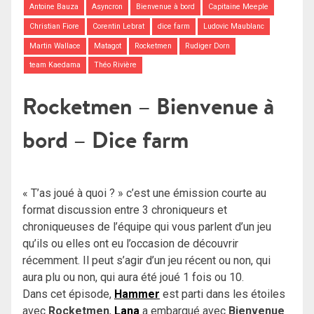
Antoine Bauza
Asyncron
Bienvenue à bord
Capitaine Meeple
Christian Fiore
Corentin Lebrat
dice farm
Ludovic Maublanc
Martin Wallace
Matagot
Rocketmen
Rudiger Dorn
team Kaedama
Théo Rivière
Rocketmen – Bienvenue à
bord – Dice farm
« T’as joué à quoi ? » c’est une émission courte au
format discussion entre 3 chroniqueurs et
chroniqueuses de l’équipe qui vous parlent d’un jeu
qu’ils ou elles ont eu l’occasion de découvrir
récemment. Il peut s’agir d’un jeu récent ou non, qui
aura plu ou non, qui aura été joué 1 fois ou 10.
Dans cet épisode,
Hammer
est parti dans les étoiles
avec
Rocketmen
,
Lana
a embarqué avec
Bienvenue