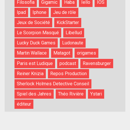
Filosofia
Gigamic
Haba
Iello
IOS
Ipad
Iphone
Jeu de rôle
Jeux de Société
KickStarter
Le Scorpion Masqué
Libellud
Lucky Duck Games
Ludonaute
Martin Wallace
Matagot
origames
Paris est Ludique
podcast
Ravensburger
Reiner Knizia
Repos Production
Sherlock Holmes Detective Conseil
Spiel des Jahres
Théo Rivière
Ystari
éditeur