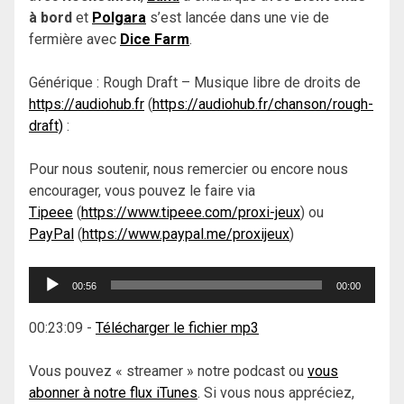
à bord
et
Polgara
s’est lancée dans une vie de
fermière avec
Dice Farm
.
Générique : Rough Draft – Musique libre de droits de
https://audiohub.fr
(
https://audiohub.fr/chanson/rough-
draft)
:
Pour nous soutenir, nous remercier ou encore nous
encourager, vous pouvez le faire via
Tipeee
(
https://www.tipeee.com/proxi-jeux
) ou
PayPal
(
https://www.paypal.me/proxijeux
)
Lecteur
00:56
00:00
audio
00:23:09
-
Télécharger le fichier mp3
Vous pouvez « streamer » notre podcast ou
vous
abonner à notre flux iTunes
. Si vous nous appréciez,