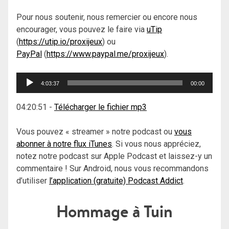
Pour nous soutenir, nous remercier ou encore nous
encourager, vous pouvez le faire via
uTip
(
https://utip.io/proxijeux
) ou
PayPal
(
https://www.paypal.me/proxijeux
).
Lecteur
4:03:37
00:00
audio
04:20:51
-
Télécharger le fichier mp3
Vous pouvez « streamer » notre podcast ou
vous
abonner à notre flux iTunes
. Si vous nous appréciez,
notez notre podcast sur Apple Podcast et laissez-y un
commentaire ! Sur Android, nous vous recommandons
d’utiliser
l’application (gratuite) Podcast Addict
.
Hommage à Tuin