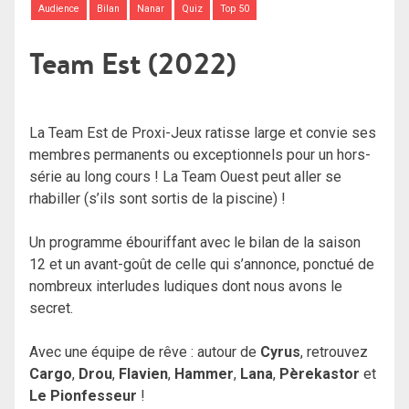
Audience
Bilan
Nanar
Quiz
Top 50
Team Est (2022)
La Team Est de Proxi-Jeux ratisse large et convie ses
membres permanents ou exceptionnels pour un hors-
série au long cours ! La Team Ouest peut aller se
rhabiller (s’ils sont sortis de la piscine) !
Un programme ébouriffant avec le bilan de la saison
12 et un avant-goût de celle qui s’annonce, ponctué de
nombreux interludes ludiques dont nous avons le
secret.
Avec une équipe de rêve : autour de
Cyrus
, retrouvez
Cargo
,
Drou
,
Flavien
,
Hammer
,
Lana
,
Pèrekastor
et
Le Pionfesseur
!