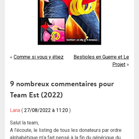
Navigation
Comme si vous y étiez
Bestioles en Guerre et Le
Projet
de
l’article
9 nombreux commentaires pour
Team Est (2022)
Lana
27/08/2022 à 11:20
Salut la team,
A l’écoute, le listing de tous les donateurs par ordre
alphabétique m’a fait pensé à la fin du générique du