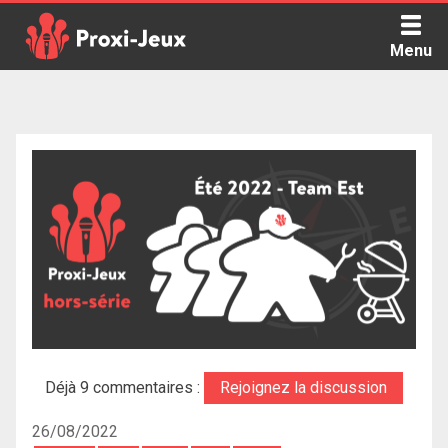
Skip
to
Menu
content
Proxi Jeux - Le podcast qui vous parle de jeux de société
Déjà 9 commentaires :
Rejoignez la discussion
26/08/2022