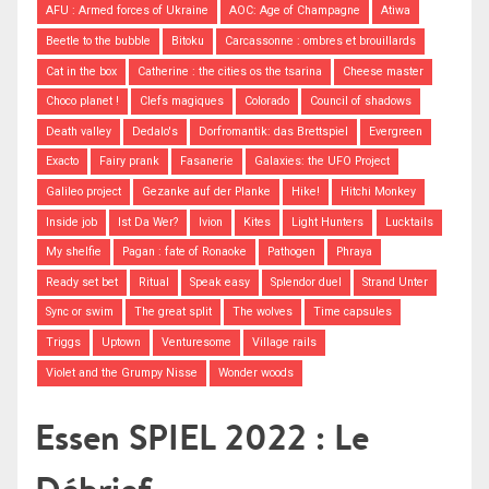
AFU : Armed forces of Ukraine
AOC: Age of Champagne
Atiwa
Beetle to the bubble
Bitoku
Carcassonne : ombres et brouillards
Cat in the box
Catherine : the cities os the tsarina
Cheese master
Choco planet !
Clefs magiques
Colorado
Council of shadows
Death valley
Dedalo's
Dorfromantik: das Brettspiel
Evergreen
Exacto
Fairy prank
Fasanerie
Galaxies: the UFO Project
Galileo project
Gezanke auf der Planke
Hike!
Hitchi Monkey
Inside job
Ist Da Wer?
Ivion
Kites
Light Hunters
Lucktails
My shelfie
Pagan : fate of Ronaoke
Pathogen
Phraya
Ready set bet
Ritual
Speak easy
Splendor duel
Strand Unter
Sync or swim
The great split
The wolves
Time capsules
Triggs
Uptown
Venturesome
Village rails
Violet and the Grumpy Nisse
Wonder woods
Essen SPIEL 2022 : Le