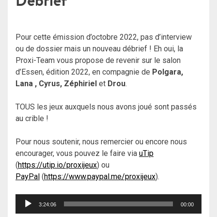
Débrief
Pour cette émission d’octobre 2022, pas d’interview
ou de dossier mais un nouveau débrief ! Eh oui, la
Proxi-Team vous propose de revenir sur le salon
d’Essen, édition 2022, en compagnie de
Polgara,
Lana , Cyrus, Zéphiriel
et
Drou
.
TOUS les jeux auxquels nous avons joué sont passés
au crible !
Pour nous soutenir, nous remercier ou encore nous
encourager, vous pouvez le faire via
uTip
(
https://utip.io/proxijeux
) ou
PayPal
(
https://www.paypal.me/proxijeux
).
Lecteur
3:24:06
00:00
audio