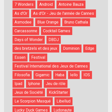
7 Wonders
Android
Antoine Bauza
As d'Or
As d'Or - Jeu de l'année de Cannes
Asmodee
Blue Orange
Bruno Cathala
Carcassonne
Cocktail Games
Days of Wonder
DBDJ
des bretzels et des jeux
Dominion
Edge
Essen
Festival
Festival International des Jeux de Cannes
Filosofia
Gigamic
Haba
Iello
IOS
Ipad
Iphone
Jeu de rôle
Jeux de Société
KickStarter
Le Scorpion Masqué
Libellud
Lucky Duck Games
Ludonaute