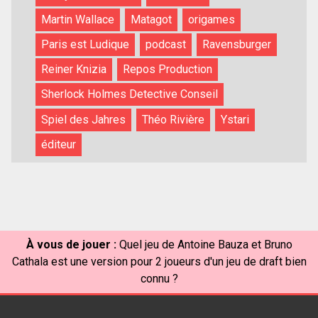
Martin Wallace
Matagot
origames
Paris est Ludique
podcast
Ravensburger
Reiner Knizia
Repos Production
Sherlock Holmes Detective Conseil
Spiel des Jahres
Théo Rivière
Ystari
éditeur
À vous de jouer :
Quel jeu de Antoine Bauza et Bruno
Cathala est une version pour 2 joueurs d'un jeu de draft bien
connu ?