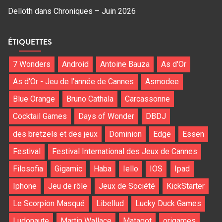
Delloth
dans
Chroniques – Juin 2026
ÉTIQUETTES
7 Wonders
Android
Antoine Bauza
As d'Or
As d'Or - Jeu de l'année de Cannes
Asmodee
Blue Orange
Bruno Cathala
Carcassonne
Cocktail Games
Days of Wonder
DBDJ
des bretzels et des jeux
Dominion
Edge
Essen
Festival
Festival International des Jeux de Cannes
Filosofia
Gigamic
Haba
Iello
IOS
Ipad
Iphone
Jeu de rôle
Jeux de Société
KickStarter
Le Scorpion Masqué
Libellud
Lucky Duck Games
Ludonaute
Martin Wallace
Matagot
origames