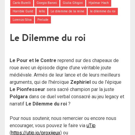
Carlo Burelli
Giorgio Baroni
Giulia Ghigini
Hjalmar Hach
Horrible Guild
Iello
Le dilemme de la reine
le dilemme du roi
Lorenzo Silva
Prelude
Le Dilemme du roi
Le Pour et le Contre
reprend sur des chapeaux de
roue avec un épisode digne d’une véritable joute
médiévale. Armés de leur lance et de leurs meilleurs
arguments, qui de l’héroïque
Zephiriel
ou de l’épique
Le Pionfesseur
sera sacré champion par la juste
Polgara
dans ce duel verbal consacré au jeu legacy et
narratif
Le Dilemme du roi
?
Pour nous soutenir, nous remercier ou encore nous
encourager, vous pouvez le faire via
uTip
(
https://utip.io/proxijeux
) ou