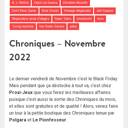
A. J. Porfirio
Catch Up Games
Christine Alcouffe
Don't Panic Game
Elise Gravel
Hostage Negociator
Joël Gagnon
Négociateur prise d'otages
Paper Tales
smallworld
tichu
Turing machine
Van Ryder Games
yokai
Chroniques – Novembre
2022
Le dernier vendredi de Novembre c’est le Black Friday.
Mais pendant que ça déstocke à tout va, c’est chez
Proxi-Jeux
que vous ferez les meilleures affaires
puisque c’est aussi la sortie des Chroniques du mois,
et elles sont gratuites et de qualité ! Alors, venez faire
un tour à la petite boutique des Chroniques tenue par
Polgara
et
Le Pionfesseur
.