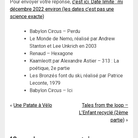
Pour envoyer votre réponse,
c’est ici. Date limite : mi
décembre 2022 environ (les dates c’est pas une
science exacte)
Babylon Circus – Perdu
Le Monde de Nemo, réalisé par Andrew
Stanton et Lee Unkrich en 2003
Renaud – Hexagone
Kaamleott par Alexandre Astier – 313 : La
poétique, 2e partie
Les Bronzés font du ski, réalisé par Patrice
Leconte, 1979
Babylon Circus – Ici
Navigation
Une Patate à Vélo
Tales from the loop –
L’Enfant recyclé (2ème
de
partie)
l’article