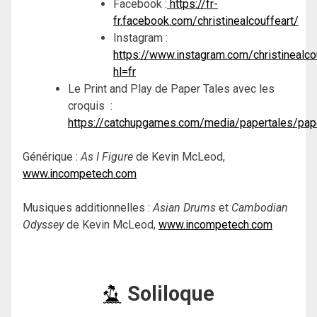
Facebook :
https://fr-
fr.facebook.com/christinealcouffeart/
Instagram :
https://www.instagram.com/christinealco
hl=fr
Le Print and Play de Paper Tales avec les
croquis :
https://catchupgames.com/media/papertales/pap
Générique :
As I Figure
de Kevin McLeod,
www.incompetech.com
Musiques additionnelles :
Asian Drums
et
Cambodian
Odyssey
de Kevin McLeod,
www.incompetech.com
Soliloque