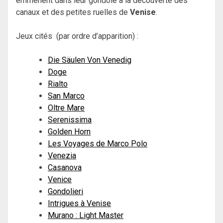
emmènent dans leur gondole à la découverte des
canaux et des petites ruelles de
Venise
.
Jeux cités (par ordre d’apparition) :
Die Säulen Von Venedig
Doge
Rialto
San Marco
Oltre Mare
Serenissima
Golden Horn
Les Voyages de Marco Polo
Venezia
Casanova
Venice
Gondolieri
Intrigues à Venise
Murano : Light Master