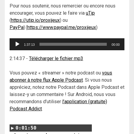
Pour nous soutenir, nous remercier ou encore nous
encourager, vous pouvez le faire via
uTip
(
https://utip.io/proxijeux
) ou
PayPal
(
https://www.paypal.me/proxijeux
)
Lecteur
1:37:13
00:00
audio
2:14:37
-
Télécharger le fichier mp3
Vous pouvez « streamer » notre podcast ou
vous
abonner à notre flux Apple Podcast
. Si vous nous
appréciez, notez notre Podcast dans Apple Podcast et
laissez-y un commentaire ! Sur Android, nous vous
recommandons d’utiliser
l’application (gratuite)
Podcast Addict
.
0:01:50