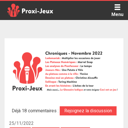
Skip
to
Menu
content
Proxi Jeux - Le podcast qui vous parle de jeux de société
Déjà 18 commentaires :
Rejoignez la discussion
25/11/2022