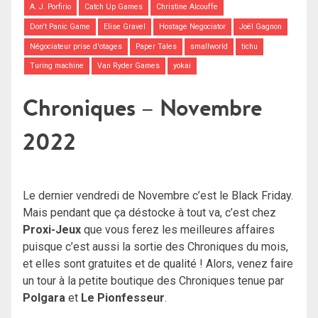
A. J. Porfirio
Catch Up Games
Christine Alcouffe
Don't Panic Game
Elise Gravel
Hostage Negociator
Joël Gagnon
Négociateur prise d'otages
Paper Tales
smallworld
tichu
Turing machine
Van Ryder Games
yokai
Chroniques – Novembre
2022
Le dernier vendredi de Novembre c’est le Black Friday.
Mais pendant que ça déstocke à tout va, c’est chez
Proxi-Jeux
que vous ferez les meilleures affaires
puisque c’est aussi la sortie des Chroniques du mois,
et elles sont gratuites et de qualité ! Alors, venez faire
un tour à la petite boutique des Chroniques tenue par
Polgara
et
Le Pionfesseur
.