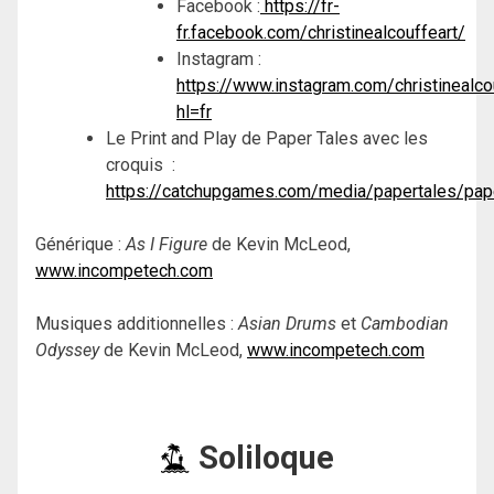
Facebook :
https://fr-
fr.facebook.com/christinealcouffeart/
Instagram :
https://www.instagram.com/christinealco
hl=fr
Le Print and Play de Paper Tales avec les
croquis :
https://catchupgames.com/media/papertales/pap
Générique :
As I Figure
de Kevin McLeod,
www.incompetech.com
Musiques additionnelles :
Asian Drums
et
Cambodian
Odyssey
de Kevin McLeod,
www.incompetech.com
Soliloque