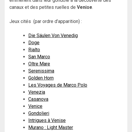
emmènent dans leur gondole à la découverte des
canaux et des petites ruelles de
Venise
.
Jeux cités (par ordre d’apparition) :
Die Säulen Von Venedig
Doge
Rialto
San Marco
Oltre Mare
Serenissima
Golden Horn
Les Voyages de Marco Polo
Venezia
Casanova
Venice
Gondolieri
Intrigues à Venise
Murano : Light Master