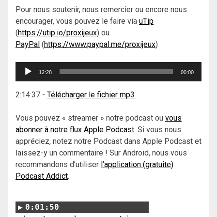
Pour nous soutenir, nous remercier ou encore nous
encourager, vous pouvez le faire via
uTip
(
https://utip.io/proxijeux
) ou
PayPal
(
https://www.paypal.me/proxijeux
)
Lecteur
12:28
00:00
audio
2:14:37
-
Télécharger le fichier mp3
Vous pouvez « streamer » notre podcast ou
vous
abonner à notre flux Apple Podcast
. Si vous nous
appréciez, notez notre Podcast dans Apple Podcast et
laissez-y un commentaire ! Sur Android, nous vous
recommandons d’utiliser
l’application (gratuite)
Podcast Addict
.
0:01:50