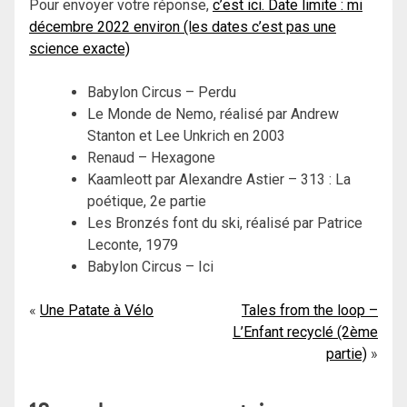
Pour envoyer votre réponse,
c’est ici. Date limite : mi
décembre 2022 environ (les dates c’est pas une
science exacte)
Babylon Circus – Perdu
Le Monde de Nemo, réalisé par Andrew
Stanton et Lee Unkrich en 2003
Renaud – Hexagone
Kaamleott par Alexandre Astier – 313 : La
poétique, 2e partie
Les Bronzés font du ski, réalisé par Patrice
Leconte, 1979
Babylon Circus – Ici
Navigation
Une Patate à Vélo
Tales from the loop –
L’Enfant recyclé (2ème
de
partie)
l’article