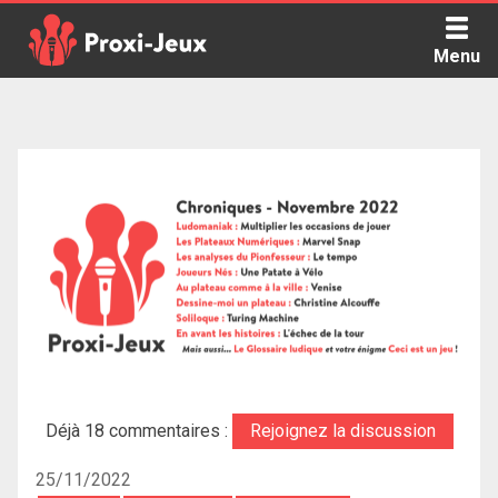
Skip
to
Menu
content
Proxi Jeux - Le podcast qui vous parle de jeux de société
Déjà 18 commentaires :
Rejoignez la discussion
25/11/2022