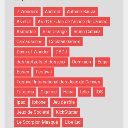
7 Wonders
Android
Antoine Bauza
As d'Or
As d'Or - Jeu de l'année de Cannes
Asmodee
Blue Orange
Bruno Cathala
Carcassonne
Cocktail Games
Days of Wonder
DBDJ
des bretzels et des jeux
Dominion
Edge
Essen
Festival
Festival International des Jeux de Cannes
Filosofia
Gigamic
Haba
Iello
IOS
Ipad
Iphone
Jeu de rôle
Jeux de Société
KickStarter
Le Scorpion Masqué
Libellud