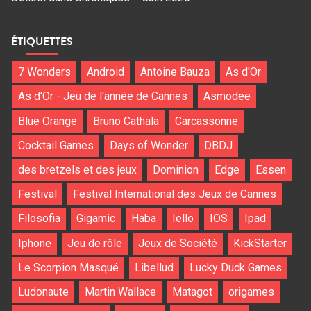
ÉTIQUETTES
7 Wonders
Android
Antoine Bauza
As d'Or
As d'Or - Jeu de l'année de Cannes
Asmodee
Blue Orange
Bruno Cathala
Carcassonne
Cocktail Games
Days of Wonder
DBDJ
des bretzels et des jeux
Dominion
Edge
Essen
Festival
Festival International des Jeux de Cannes
Filosofia
Gigamic
Haba
Iello
IOS
Ipad
Iphone
Jeu de rôle
Jeux de Société
KickStarter
Le Scorpion Masqué
Libellud
Lucky Duck Games
Ludonaute
Martin Wallace
Matagot
origames