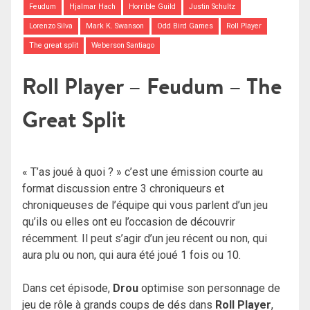
Feudum
Hjalmar Hach
Horrible Guild
Justin Schultz
Lorenzo Silva
Mark K. Swanson
Odd Bird Games
Roll Player
The great split
Weberson Santiago
Roll Player – Feudum – The
Great Split
« T’as joué à quoi ? » c’est une émission courte au
format discussion entre 3 chroniqueurs et
chroniqueuses de l’équipe qui vous parlent d’un jeu
qu’ils ou elles ont eu l’occasion de découvrir
récemment. Il peut s’agir d’un jeu récent ou non, qui
aura plu ou non, qui aura été joué 1 fois ou 10.
Dans cet épisode,
Drou
optimise son personnage de
jeu de rôle à grands coups de dés dans
Roll Player
,