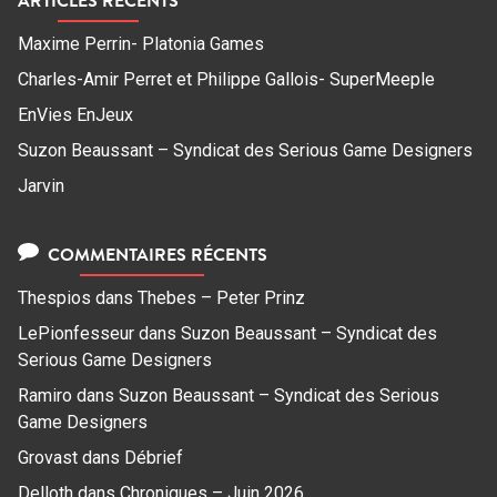
ARTICLES RÉCENTS
Maxime Perrin- Platonia Games
Charles-Amir Perret et Philippe Gallois- SuperMeeple
EnVies EnJeux
Suzon Beaussant – Syndicat des Serious Game Designers
Jarvin
COMMENTAIRES RÉCENTS
Thespios
dans
Thebes – Peter Prinz
LePionfesseur
dans
Suzon Beaussant – Syndicat des
Serious Game Designers
Ramiro
dans
Suzon Beaussant – Syndicat des Serious
Game Designers
Grovast
dans
Débrief
Delloth
dans
Chroniques – Juin 2026