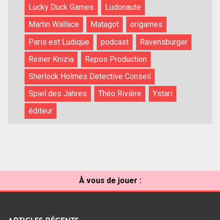
Lucky Duck Games
Ludonaute
Martin Wallace
Matagot
origames
Paris est Ludique
podcast
Ravensburger
Reiner Knizia
Repos Production
Sherlock Holmes Detective Conseil
Spiel des Jahres
Théo Rivière
Ystari
éditeur
À vous de jouer :