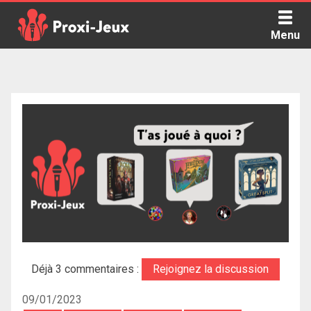
Skip
to
Menu
content
Proxi Jeux - Le podcast qui vous parle de jeux de société
Déjà 3 commentaires :
Rejoignez la discussion
09/01/2023