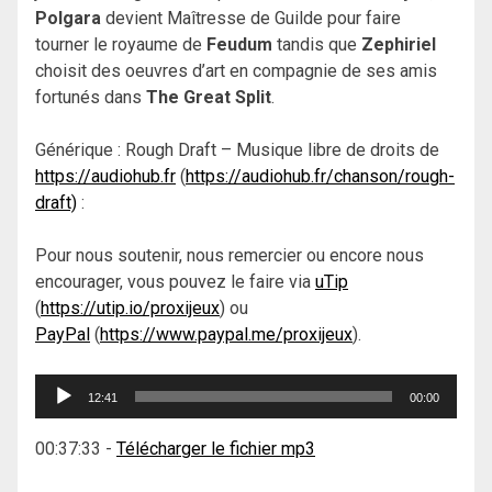
Polgara
devient Maîtresse de Guilde pour faire
tourner le royaume de
Feudum
tandis que
Zephiriel
choisit des oeuvres d’art en compagnie de ses amis
fortunés dans
The Great Split
.
Générique : Rough Draft – Musique libre de droits de
https://audiohub.fr
(
https://audiohub.fr/chanson/rough-
draft)
:
Pour nous soutenir, nous remercier ou encore nous
encourager, vous pouvez le faire via
uTip
(
https://utip.io/proxijeux
) ou
PayPal
(
https://www.paypal.me/proxijeux
).
Lecteur
12:41
00:00
audio
00:37:33
-
Télécharger le fichier mp3