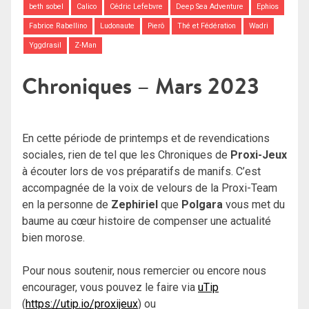
beth sobel
Calico
Cédric Lefebvre
Deep Sea Adventure
Ephios
Fabrice Rabellino
Ludonaute
Pierô
Thé et Fédération
Wadri
Yggdrasil
Z-Man
Chroniques – Mars 2023
En cette période de printemps et de revendications
sociales, rien de tel que les Chroniques de
Proxi-Jeux
à écouter lors de vos préparatifs de manifs. C’est
accompagnée de la voix de velours de la Proxi-Team
en la personne de
Zephiriel
que
Polgara
vous met du
baume au cœur histoire de compenser une actualité
bien morose.
Pour nous soutenir, nous remercier ou encore nous
encourager, vous pouvez le faire via
uTip
(
https://utip.io/proxijeux
) ou