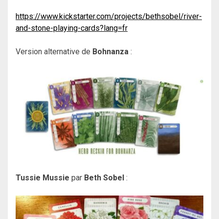
https://www.kickstarter.com/projects/bethsobel/river-
and-stone-playing-cards?lang=fr
Version alternative de
Bohnanza
:
Tussie Mussie
par
Beth Sobel
: