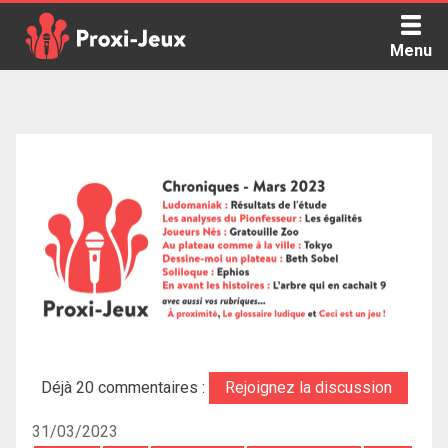
Skip
to
Menu
content
Proxi Jeux - Le podcast qui vous parle de jeux de société
Déjà 20 commentaires :
Rejoignez la discussion
31/03/2023