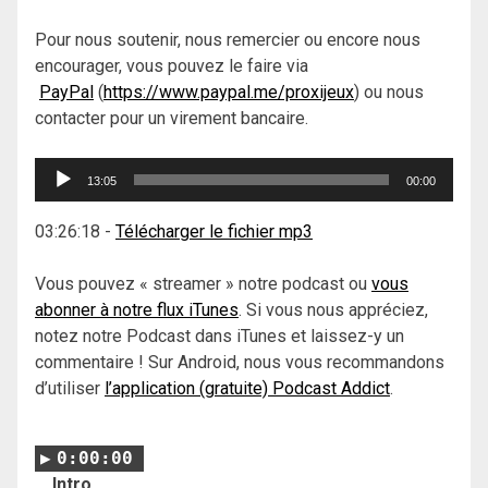
Pour nous soutenir, nous remercier ou encore nous
encourager, vous pouvez le faire via
PayPal
(
https://www.paypal.me/proxijeux
) ou nous
contacter pour un virement bancaire.
Lecteur
13:05
00:00
audio
03:26:18
-
Télécharger le fichier mp3
Vous pouvez « streamer » notre podcast ou
vous
abonner à notre flux iTunes
. Si vous nous appréciez,
notez notre Podcast dans iTunes et laissez-y un
commentaire ! Sur Android, nous vous recommandons
d’utiliser
l’application (gratuite) Podcast Addict
.
0:00:00
Intro