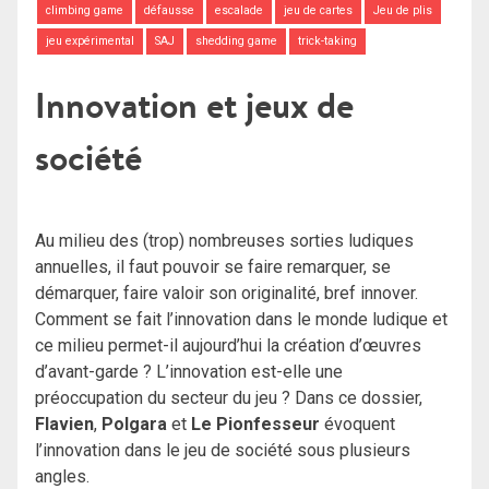
climbing game
défausse
escalade
jeu de cartes
Jeu de plis
jeu expérimental
SAJ
shedding game
trick-taking
Innovation et jeux de
société
Au milieu des (trop) nombreuses sorties ludiques
annuelles, il faut pouvoir se faire remarquer, se
démarquer, faire valoir son originalité, bref innover.
Comment se fait l’innovation dans le monde ludique et
ce milieu permet-il aujourd’hui la création d’œuvres
d’avant-garde ? L’innovation est-elle une
préoccupation du secteur du jeu ? Dans ce dossier,
Flavien
,
Polgara
et
Le Pionfesseur
évoquent
l’innovation dans le jeu de société sous plusieurs
angles.