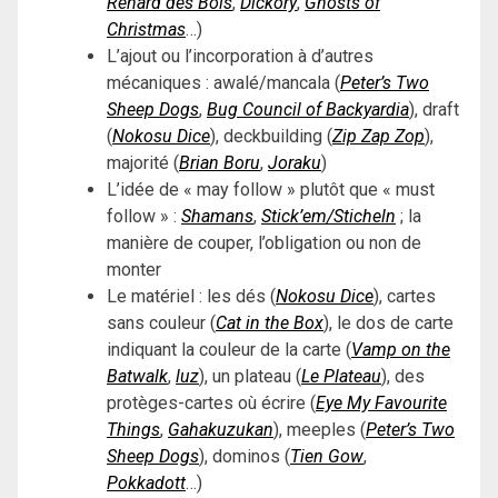
Renard des Bois
,
Dickory
,
Ghosts of
Christmas
…)
L’ajout ou l’incorporation à d’autres
mécaniques : awalé/mancala (
Peter’s Two
Sheep Dogs
,
Bug Council of Backyardia
), draft
(
Nokosu Dice
), deckbuilding (
Zip Zap Zop
),
majorité (
Brian Boru
,
Joraku
)
L’idée de « may follow » plutôt que « must
follow » :
Shamans
,
Stick’em/Sticheln
; la
manière de couper, l’obligation ou non de
monter
Le matériel : les dés (
Nokosu Dice
), cartes
sans couleur (
Cat in the Box
), le dos de carte
indiquant la couleur de la carte (
Vamp on the
Batwalk
,
luz
), un plateau (
Le Plateau
), des
protèges-cartes où écrire (
Eye My Favourite
Things
,
Gahakuzukan
), meeples (
Peter’s Two
Sheep Dogs
), dominos (
Tien Gow
,
Pokkadott
…)