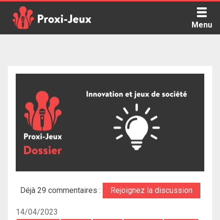
Skip
to
Menu
content
Proxi Jeux - Le podcast qui vous parle de jeux de société
Déjà 29 commentaires :
Rejoignez la discussion
14/04/2023