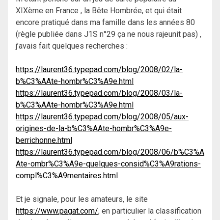
XIXème en France , la Bête Hombrée, et qui était
encore pratiqué dans ma famille dans les années 80
(règle publiée dans J1S n°29 ça ne nous rajeunit pas) ,
j’avais fait quelques recherches :
https://laurent36.typepad.com/blog/2008/02/la-
b%C3%AAte-hombr%C3%A9e.html
https://laurent36.typepad.com/blog/2008/03/la-
b%C3%AAte-hombr%C3%A9e.html
https://laurent36.typepad.com/blog/2008/05/aux-
origines-de-la-b%C3%AAte-hombr%C3%A9e-
berrichonne.html
https://laurent36.typepad.com/blog/2008/06/b%C3%A
Ate-ombr%C3%A9e-quelques-consid%C3%A9rations-
compl%C3%A9mentaires.html
Et je signale, pour les amateurs, le site
https://www.pagat.com/
, en particulier la classification