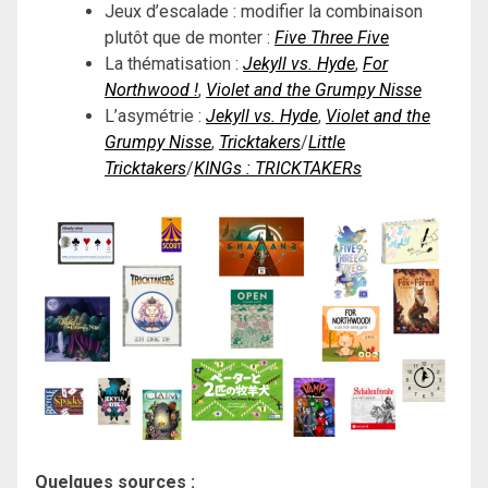
Jeux d’escalade : modifier la combinaison
plutôt que de monter :
Five Three Five
La thématisation :
Jekyll vs. Hyde
,
For
Northwood !
,
Violet and the Grumpy Nisse
L’asymétrie :
Jekyll vs. Hyde
,
Violet and the
Grumpy Nisse
,
Tricktakers
/
Little
Tricktakers
/
KINGs : TRICKTAKERs
Quelques sources :