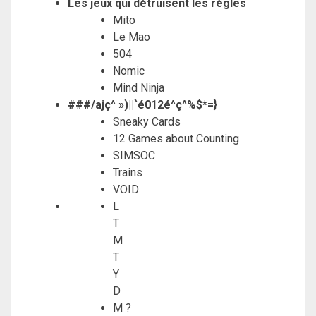
Les jeux qui détruisent les règles
Mito
Le Mao
504
Nomic
Mind Ninja
###/ajç^ »)||`é012é^ç^%$*=}
Sneaky Cards
12 Games about Counting
SIMSOC
Trains
VOID
L
T
M
T
Y
D
M ?