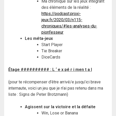
Ma chronique sur les jeux intégrant
des éléments de la réalité :
https://podcast.proxi-
jeux.fr/2020/03/n115-
chroniques/#les-analyses-du-
pionfesseur
Les méta-jeux
Start Player
Tie Breaker
DiceCards
Étage ########## : L ‘ e x pé r i men t a l
(pour te récompenser d’être arrivé/e jusqu’ici brave
internaute, voici un jeu que je n’ai pas retenu dans ma
liste : Signs de Peter Brotzmann)
Agissent sur la victoire et la défaite
Win, Lose or Banana