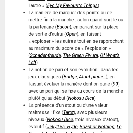
l’autre » (
Eye My Favourite Things
)
La manière de marquer des points ou de
mettre fin à la manche : selon quand sort le ou
la partenaire (
Bacon
), en pariant sur la place
de sortie d’autrui (
Open
), en faisant
« exploser » les autres tout en se rapprochant
au maximum du score de « l’explosion »
(
Schadenfreude
,
The Green Fivura
,
Of What’s
Left
)
La notion de pari et son évolution : dans les
jeux classiques (
Bridge
,
Atout pique
…), en
faisant évoluer la manière dont on parie (
99
),
avec un pari qui se fixe au cours de la manche
plutôt qu’au début (
Nokosu Dice
)
La présence d’un atout ou d’une valeur
maîtresse : fixe (
Tarot
), avec plusieurs
niveaux (
Nokosu Dice
, trois niveaux d’atout),
évolutif (
Jekyll vs. Hyde
,
Boast or Nothing
,
Le