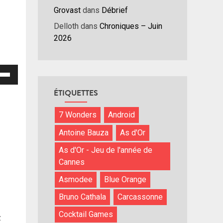
Grovast
dans
Débrief
Delloth
dans
Chroniques – Juin
2026
isez
ÉTIQUETTES
hes
/bas
7 Wonders
Android
r
menter
Antoine Bauza
As d'Or
As d'Or - Jeu de l'année de
nuer
Cannes
ume.
Asmodee
Blue Orange
Bruno Cathala
Carcassonne
Cocktail Games
z