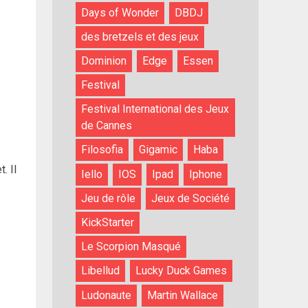
Days of Wonder
DBDJ
des bretzels et des jeux
Dominion
Edge
Essen
Festival
Festival International des Jeux
de Cannes
Filosofia
Gigamic
Haba
. Il
Iello
IOS
Ipad
Iphone
Jeu de rôle
Jeux de Société
KickStarter
Le Scorpion Masqué
Libellud
Lucky Duck Games
Ludonaute
Martin Wallace