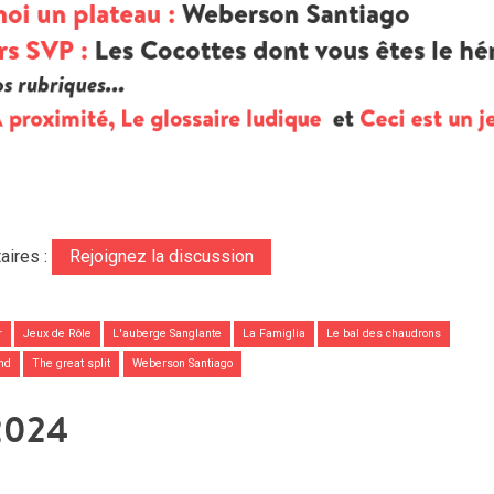
aires :
Rejoignez la discussion
r
Jeux de Rôle
L'auberge Sanglante
La Famiglia
Le bal des chaudrons
nd
The great split
Weberson Santiago
2024