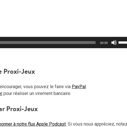
Util
00:00
les
flèc
haut
pou
e Proxi-Jeux
aug
ou
encourager, vous pouvez le faire via
PayPal
dimi
er
pour réaliser un virement bancaire.
le
vol
ar Proxi-Jeux
onner à notre flux Apple Podcast
. Si vous nous appréciez, note