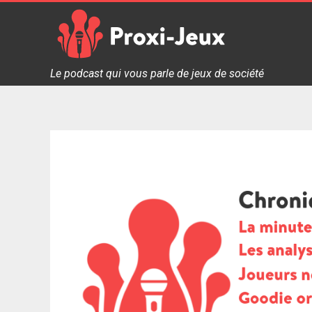
Skip
to
content
Proxi Jeux - Le podcast qui vous parle de jeux de soc
Le podcast qui vous parle de jeux de société