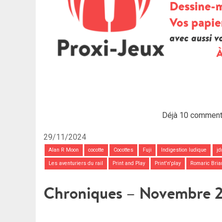
Déjà 10 comment
29/11/2024
Alan R Moon
cocotte
Cocottes
Fuji
Indigestion ludique
jd
Les aventuriers du rail
Print and Play
Print'n'play
Romaric Bria
Chroniques – Novembre 