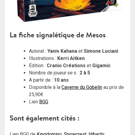
La fiche signalétique de Mesos
Autorat :
Yaniv Kahana
et
Simone Luciani
Illustrations :
Kerri Aitken
Édition :
Cranio Créations
et
Gigamic
Nombre de joueur·se·s :
2 à 5
A partir de :
10 ans
Disponible à la
Caverne du Gobelin
au prix de
25,90€
Lien
BGG
Sont également cités :
Lien BGG de
Kingdomino
,
Snowcrest
,
Hibachi
,