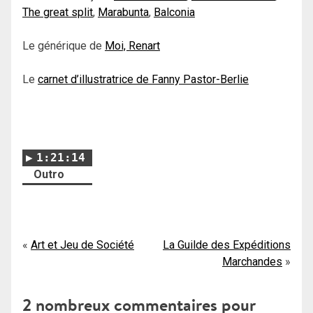
The great split
,
Marabunta
,
Balconia
Le générique de
Moi, Renart
Le
carnet d’illustratrice de Fanny Pastor-Berlie
1:21:14
Outro
Navigation
Art et Jeu de Société
La Guilde des Expéditions
Marchandes
de
l’article
2 nombreux commentaires pour