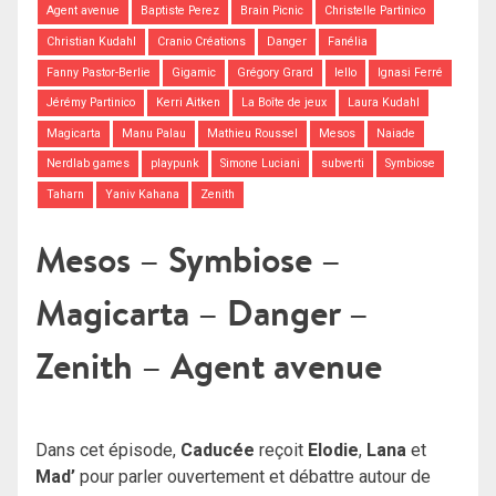
Agent avenue
Baptiste Perez
Brain Picnic
Christelle Partinico
Christian Kudahl
Cranio Créations
Danger
Fanélia
Fanny Pastor-Berlie
Gigamic
Grégory Grard
Iello
Ignasi Ferré
Jérémy Partinico
Kerri Aitken
La Boîte de jeux
Laura Kudahl
Magicarta
Manu Palau
Mathieu Roussel
Mesos
Naiade
Nerdlab games
playpunk
Simone Luciani
subverti
Symbiose
Taharn
Yaniv Kahana
Zenith
Mesos – Symbiose –
Magicarta – Danger –
Zenith – Agent avenue
Dans cet épisode,
Caducée
reçoit
Elodie
,
Lana
et
Mad’
pour parler ouvertement et débattre autour de