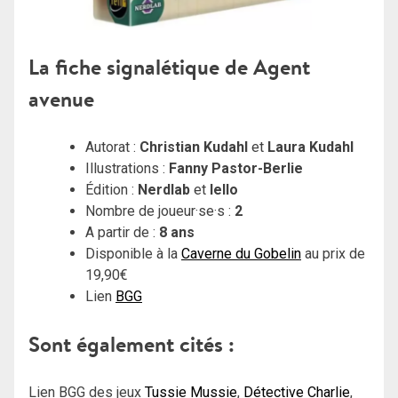
La fiche signalétique de Agent
avenue
Autorat :
Christian Kudahl
et
Laura Kudahl
Illustrations :
Fanny Pastor-Berlie
Édition :
Nerdlab
et
Iello
Nombre de joueur·se·s :
2
A partir de :
8 ans
Disponible à la
Caverne du Gobelin
au prix de
19,90€
Lien
BGG
Sont également cités :
Lien BGG des jeux
Tussie Mussie
,
Détective Charlie
,