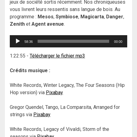
jeux de société sortis récemment. Nos chroniqueuses
vous livrent leurs ressentis sans langue de bois. Au
programme :
Mesos
,
Symbiose
,
Magicarta
,
Danger
,
Zenith
et
Agent avenue
.
Lecteur
58:36
00:00
audio
1:22:55
-
Télécharger le fichier mp3
Crédits musique :
White Records, Winter Legacy, The Four Seasons (Hip
Hop version) via
Pixabay
Gregor Quendel, Tango, La Comparsita, Arranged for
strings via
Pixabay
White Records, Legacy of Vivaldi, Storm of the
seasons via
Pixabay