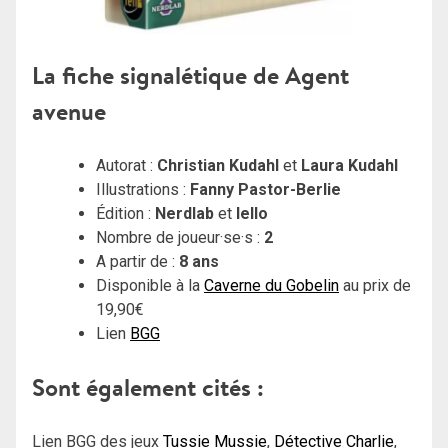
La fiche signalétique de Agent
avenue
Autorat :
Christian Kudahl
et
Laura Kudahl
Illustrations :
Fanny Pastor-Berlie
Édition :
Nerdlab
et
Iello
Nombre de joueur·se·s :
2
A partir de :
8 ans
Disponible à la
Caverne du Gobelin
au prix de
19,90€
Lien
BGG
Sont également cités :
Lien BGG des jeux
Tussie Mussie
,
Détective Charlie
,