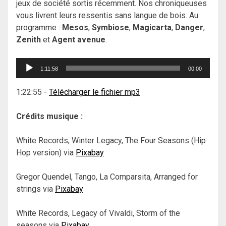
jeux de société sortis récemment. Nos chroniqueuses
vous livrent leurs ressentis sans langue de bois. Au
programme :
Mesos
,
Symbiose
,
Magicarta
,
Danger
,
Zenith
et
Agent avenue
.
Lecteur
1:11:58
00:00
audio
1:22:55
-
Télécharger le fichier mp3
Crédits musique :
White Records, Winter Legacy, The Four Seasons (Hip
Hop version) via
Pixabay
Gregor Quendel, Tango, La Comparsita, Arranged for
strings via
Pixabay
White Records, Legacy of Vivaldi, Storm of the
seasons via
Pixabay