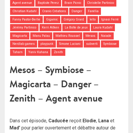
Agent avenue
Baptiste Perez
Brain Picnic
Christelle Partinico
Christian Kudahl
Cranio Créations
Danger
Fanélia
Fanny Pastor-Berlie
Gigamic
Grégory Grard
Iello
Ignasi Ferré
Jérémy Partinico
Kerri Aitken
La Boîte de jeux
Laura Kudahl
Magicarta
Manu Palau
Mathieu Roussel
Mesos
Naiade
Nerdlab games
playpunk
Simone Luciani
subverti
Symbiose
Taharn
Yaniv Kahana
Zenith
Mesos – Symbiose –
Magicarta – Danger –
Zenith – Agent avenue
Dans cet épisode,
Caducée
reçoit
Elodie
,
Lana
et
Mad’
pour parler ouvertement et débattre autour de