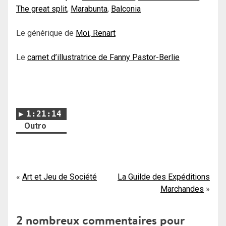
The great split
,
Marabunta
,
Balconia
Le générique de
Moi, Renart
Le
carnet d’illustratrice de Fanny Pastor-Berlie
1:21:14
Outro
Navigation
Art et Jeu de Société
La Guilde des Expéditions
Marchandes
de
l’article
2 nombreux commentaires pour