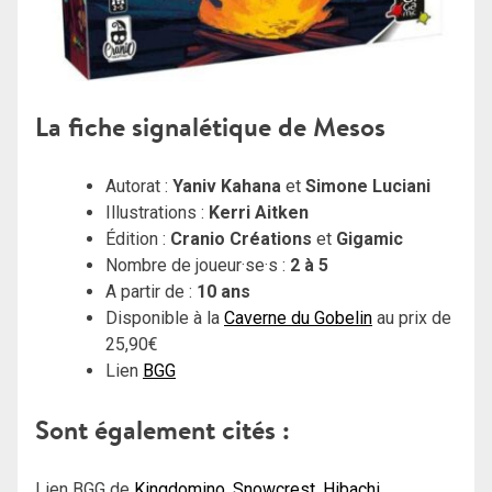
La fiche signalétique de Mesos
Autorat :
Yaniv Kahana
et
Simone Luciani
Illustrations :
Kerri Aitken
Édition :
Cranio Créations
et
Gigamic
Nombre de joueur·se·s :
2 à 5
A partir de :
10 ans
Disponible à la
Caverne du Gobelin
au prix de
25,90€
Lien
BGG
Sont également cités :
Lien BGG de
Kingdomino
,
Snowcrest
,
Hibachi
,