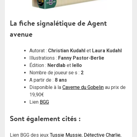
La fiche signalétique de Agent
avenue
Autorat :
Christian Kudahl
et
Laura Kudahl
Illustrations :
Fanny Pastor-Berlie
Édition :
Nerdlab
et
Iello
Nombre de joueur·se·s :
2
A partir de :
8 ans
Disponible à la
Caverne du Gobelin
au prix de
19,90€
Lien
BGG
Sont également cités :
Lien BGG des jeux
Tussie Mussie
,
Détective Charlie
,