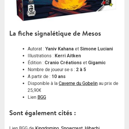
La fiche signalétique de Mesos
Autorat :
Yaniv Kahana
et
Simone Luciani
Illustrations :
Kerri Aitken
Édition :
Cranio Créations
et
Gigamic
Nombre de joueur·se·s :
2 à 5
A partir de :
10 ans
Disponible à la
Caverne du Gobelin
au prix de
25,90€
Lien
BGG
Sont également cités :
Lien BGG de
Kingdomino
,
Snowcrest
,
Hibachi
,