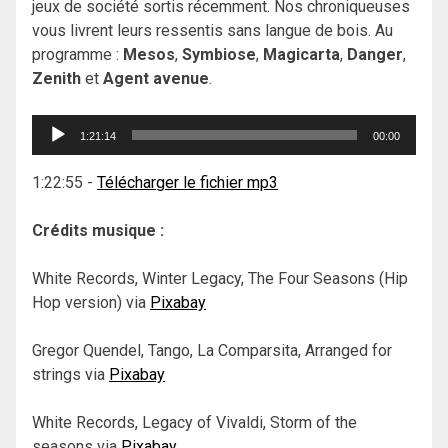
jeux de société sortis récemment. Nos chroniqueuses
vous livrent leurs ressentis sans langue de bois. Au
programme :
Mesos
,
Symbiose
,
Magicarta
,
Danger
,
Zenith
et
Agent avenue
.
Lecteur
1:21:14
00:00
audio
1:22:55
-
Télécharger le fichier mp3
Crédits musique :
White Records, Winter Legacy, The Four Seasons (Hip
Hop version) via
Pixabay
Gregor Quendel, Tango, La Comparsita, Arranged for
strings via
Pixabay
White Records, Legacy of Vivaldi, Storm of the
seasons via
Pixabay