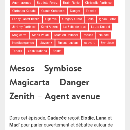
Agent avenue
Baptiste Perez
Brain Picnic
Christelle Partinico
Christian Kudahl
Cranio Créations
Danger
Fanélia
Fanny Pastor-Berlie
Gigamic
Grégory Grard
Iello
Ignasi Ferré
Jérémy Partinico
Kerri Aitken
La Boîte de jeux
Laura Kudahl
Magicarta
Manu Palau
Mathieu Roussel
Mesos
Naiade
Nerdlab games
playpunk
Simone Luciani
subverti
Symbiose
Taharn
Yaniv Kahana
Zenith
Mesos – Symbiose –
Magicarta – Danger –
Zenith – Agent avenue
Dans cet épisode,
Caducée
reçoit
Elodie
,
Lana
et
Mad’
pour parler ouvertement et débattre autour de