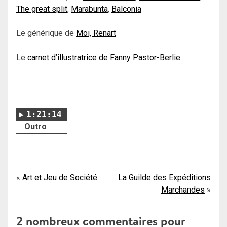
The great split
,
Marabunta
,
Balconia
Le générique de
Moi, Renart
Le
carnet d’illustratrice de Fanny Pastor-Berlie
1:21:14
Outro
Navigation
Art et Jeu de Société
La Guilde des Expéditions
Marchandes
de
l’article
2 nombreux commentaires pour