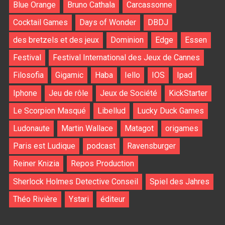
Blue Orange
Bruno Cathala
Carcassonne
Cocktail Games
Days of Wonder
DBDJ
des bretzels et des jeux
Dominion
Edge
Essen
Festival
Festival International des Jeux de Cannes
Filosofia
Gigamic
Haba
Iello
IOS
Ipad
Iphone
Jeu de rôle
Jeux de Société
KickStarter
Le Scorpion Masqué
Libellud
Lucky Duck Games
Ludonaute
Martin Wallace
Matagot
origames
Paris est Ludique
podcast
Ravensburger
Reiner Knizia
Repos Production
Sherlock Holmes Detective Conseil
Spiel des Jahres
Théo Rivière
Ystari
éditeur