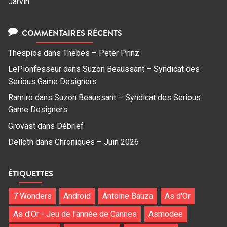
Jarvin
COMMENTAIRES RÉCENTS
Thespios
dans
Thebes – Peter Prinz
LePionfesseur
dans
Suzon Beaussant – Syndicat des
Serious Game Designers
Ramiro
dans
Suzon Beaussant – Syndicat des Serious
Game Designers
Grovast
dans
Débrief
Delloth
dans
Chroniques – Juin 2026
ÉTIQUETTES
7 Wonders
Android
Antoine Bauza
As d'Or
As d'Or - Jeu de l'année de Cannes
Asmodee