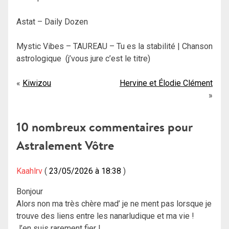
Astat – Daily Dozen
Mystic Vibes – TAUREAU – Tu es la stabilité | Chanson
astrologique (j’vous jure c’est le titre)
Navigation
Kiwizou
Hervine et Élodie Clément
de
l’article
10 nombreux commentaires pour
Astralement Vôtre
Kaahlrv
23/05/2026 à 18:38
Bonjour
Alors non ma très chère mad’ je ne ment pas lorsque je
trouve des liens entre les nanarludique et ma vie !
J’en suis rarement fier !