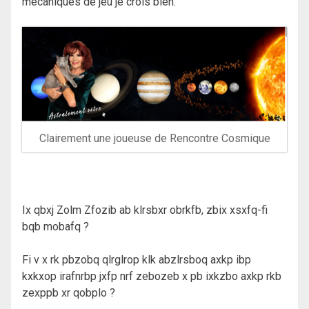
mécaniques de jeu je crois bien.
Clairement une joueuse de Rencontre Cosmique
Ix qbxj Zolm Zfozib ab klrsbxr obrkfb, zbix xsxfq-fi
bqb mobafq ?
Fi v x rk pbzobq qlrglrop klk abzlrsboq axkp ibp
kxkxop irafnrbp jxfp nrf zebozeb x pb ixkzbo axkp rkb
zexppb xr qobplo ?