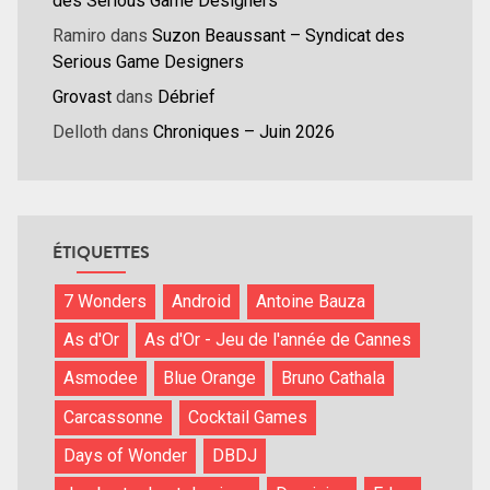
des Serious Game Designers
Ramiro
dans
Suzon Beaussant – Syndicat des
Serious Game Designers
Grovast
dans
Débrief
Delloth
dans
Chroniques – Juin 2026
ÉTIQUETTES
7 Wonders
Android
Antoine Bauza
As d'Or
As d'Or - Jeu de l'année de Cannes
Asmodee
Blue Orange
Bruno Cathala
Carcassonne
Cocktail Games
Days of Wonder
DBDJ