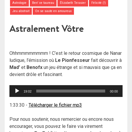
Astrologie
Ben' ce taureau
Élizabeth Teissier
Félicité (!)
Jeu abstrait
On se saute en amoureux
Astralement Vôtre
Ohhmmmmmmmm ! C’est le retour cosmique de Nanar
ludique, l’émission où
Le Pionfesseur
fait découvrir à
Mad’
et
Benofx
un jeu étrange et si mauvais que ça en
devient drôle et fascinant.
Lecteur
19:02
00:00
audio
1:33:30
-
Télécharger le fichier mp3
Pour nous soutenir, nous remercier ou encore nous
encourager, vous pouvez le faire via virement