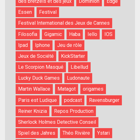
des bretzels et des jeux
Dominion
Edge
Essen
Festival
Festival International des Jeux de Cannes
Filosofia
Gigamic
Haba
Iello
IOS
Ipad
Iphone
Jeu de rôle
Jeux de Société
KickStarter
Le Scorpion Masqué
Libellud
Lucky Duck Games
Ludonaute
Martin Wallace
Matagot
origames
Paris est Ludique
podcast
Ravensburger
Reiner Knizia
Repos Production
Sherlock Holmes Detective Conseil
Spiel des Jahres
Théo Rivière
Ystari