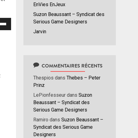
EnVies EnJeux
Suzon Beaussant – Syndicat des
isez
Serious Game Designers
Jarvin
hes
/bas
r
menter
COMMENTAIRES RÉCENTS
nuer
z
Thespios
dans
Thebes – Peter
Prinz
ume.
LePionfesseur
dans
Suzon
Beaussant – Syndicat des
Serious Game Designers
Ramiro
dans
Suzon Beaussant –
Syndicat des Serious Game
Designers