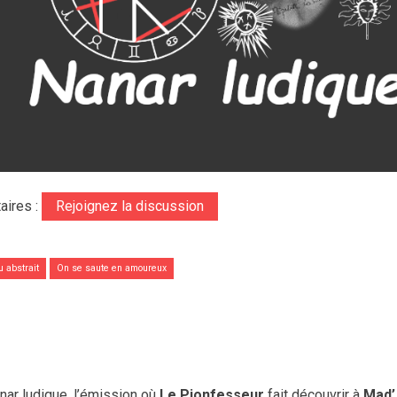
aires :
Rejoignez la discussion
u abstrait
On se saute en amoureux
r ludique, l’émission où
Le Pionfesseur
fait découvrir à
Mad’