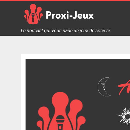
Skip
to
content
Proxi Jeux - Le podcast qui vous parle de jeux de soc
Le podcast qui vous parle de jeux de société