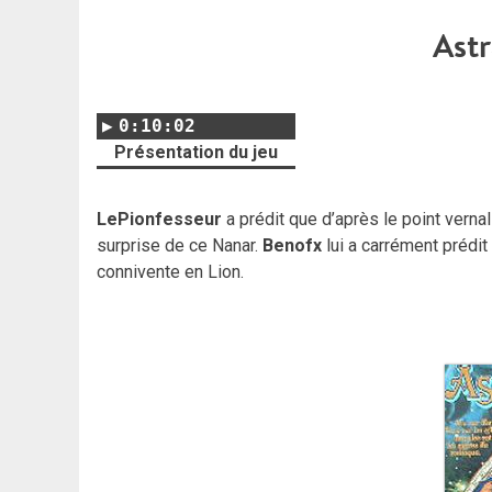
Ast
0:10:02
Présentation du jeu
LePionfesseur
a prédit que d’après le point verna
surprise de ce Nanar.
Benofx
lui a carrément prédit
connivente en Lion.