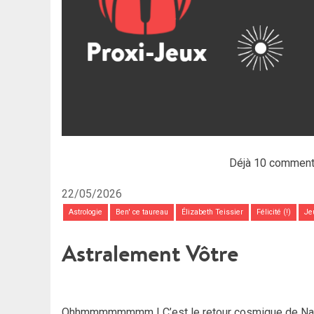
Déjà 10 comment
22/05/2026
Astrologie
Ben' ce taureau
Élizabeth Teissier
Félicité (!)
Je
Astralement Vôtre
Ohhmmmmmmmm ! C’est le retour cosmique de Nana