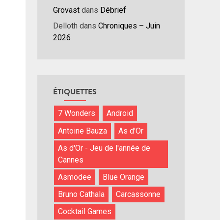
Grovast
dans
Débrief
Delloth
dans
Chroniques – Juin
2026
ÉTIQUETTES
7 Wonders
Android
Antoine Bauza
As d'Or
As d'Or - Jeu de l'année de
Cannes
Asmodee
Blue Orange
Bruno Cathala
Carcassonne
Cocktail Games