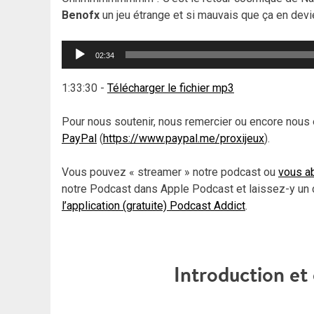
Benofx
un jeu étrange et si mauvais que ça en devie
Lecteur
02:34
audio
1:33:30
-
Télécharger le fichier mp3
Pour nous soutenir, nous remercier ou encore nous 
PayPal
(
https://www.paypal.me/proxijeux
).
Vous pouvez « streamer » notre podcast ou
vous ab
notre Podcast dans Apple Podcast et laissez-y un 
l’application (gratuite) Podcast Addict
.
Introduction e