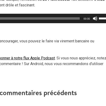
nt drôle et fascinant.
Util
00:00
les
flèc
haut
pou
encourager, vous pouvez le faire via virement bancaire ou
aug
ou
dimi
onner à notre flux Apple Podcast
. Si vous nous appréciez, note
le
commentaire ! Sur Android, nous vous recommandons d’utiliser
vol
t commentaires précédents