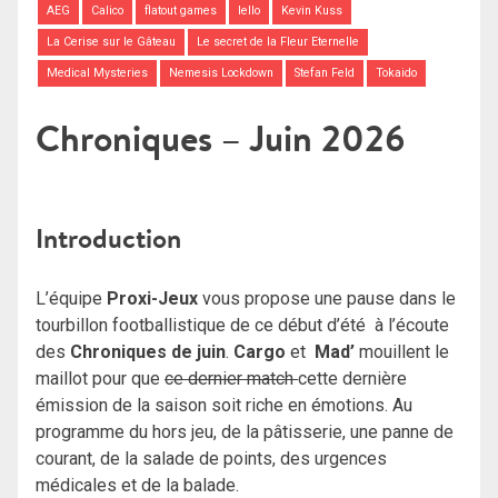
AEG
Calico
flatout games
Iello
Kevin Kuss
La Cerise sur le Gâteau
Le secret de la Fleur Eternelle
Medical Mysteries
Nemesis Lockdown
Stefan Feld
Tokaido
Chroniques – Juin 2026
Introduction
L’équipe
Proxi-Jeux
vous propose une pause dans le
tourbillon footballistique de ce début d’été à l’écoute
des
Chroniques de juin
.
Cargo
et
Mad’
mouillent le
maillot pour que
ce dernier match
cette dernière
émission de la saison soit riche en émotions. Au
programme du hors jeu, de la pâtisserie, une panne de
courant, de la salade de points, des urgences
médicales et de la balade.