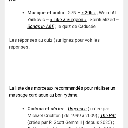
Musique et audio :
G7N –
« 20h »
; Weird Al
Yankovic –
« Like a Surgeon »
; Spiritualized –
Songs in A&E
; le quiz de Caducée
Les réponses au quiz (surlignez pour voir les
réponses :
Queen –
« Another One Bites the Dust »
;
Los Del Rio –
« Macarena »
; The Beatles –
« Yellow
Submarine »
; Spice Girls
« Wannabe »
; Lady Gaga –
« Just Dance »
; « Kriss Kross –
« Jump »
; Carly Rae
Jepsen –
« Call Me Maybe »
La liste des morceaux recommandés pour réaliser un
massage cardiaque au bon rythme.
Cinéma et séries :
Urgences
( créée par
Michael Crichton | de 1999 à 2009) ;
The Pitt
(créée par R. Scott Gemmill | depuis 2025) ;