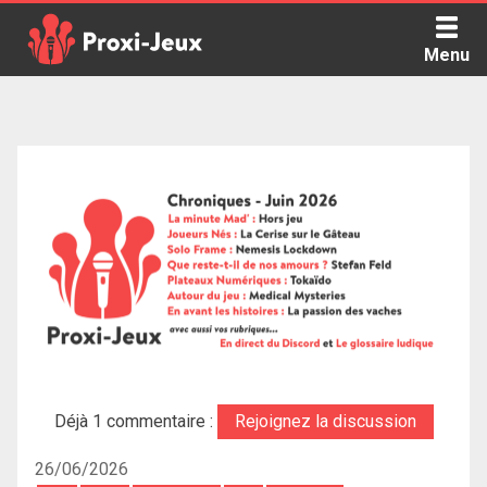
Skip
to
Menu
content
Proxi Jeux - Le podcast qui vous parle de jeux de société
Déjà 1 commentaire :
Rejoignez la discussion
26/06/2026