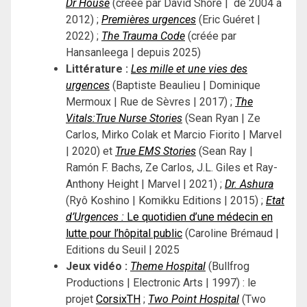
Dr House
(créée par David Shore | de 2004 à
2012) ;
Premières urgences
(Eric Guéret |
2022) ;
The Trauma Code
(créée par
Hansanleega | depuis 2025)
Littérature :
Les mille et une vies des
urgences
(Baptiste Beaulieu | Dominique
Mermoux | Rue de Sèvres | 2017) ;
The
Vitals:True Nurse Stories
(Sean Ryan | Ze
Carlos, Mirko Colak et Marcio Fiorito | Marvel
| 2020) et
True EMS Stories
(Sean Ray |
Ramón F. Bachs, Ze Carlos, J.L. Giles et Ray-
Anthony Height | Marvel | 2021) ;
Dr. Ashura
(Ryô Koshino | Komikku Editions | 2015) ;
Etat
d’Urgences :
Le quotidien d’une médecin en
lutte pour l’hôpital public
(Caroline Brémaud |
Editions du Seuil | 2025
Jeux vidéo :
Theme Hospital
(Bullfrog
Productions | Electronic Arts | 1997) : le
projet
CorsixTH
;
Two Point Hospital
(Two