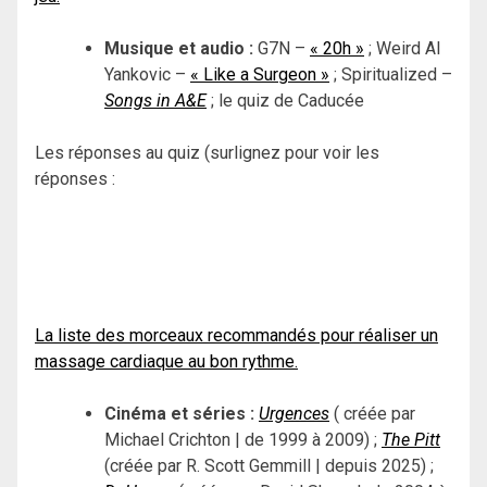
Musique et audio :
G7N –
« 20h »
; Weird Al
Yankovic –
« Like a Surgeon »
; Spiritualized –
Songs in A&E
; le quiz de Caducée
Les réponses au quiz (surlignez pour voir les
réponses :
Queen –
« Another One Bites the Dust »
;
Los Del Rio –
« Macarena »
; The Beatles –
« Yellow
Submarine »
; Spice Girls
« Wannabe »
; Lady Gaga –
« Just Dance »
; « Kriss Kross –
« Jump »
; Carly Rae
Jepsen –
« Call Me Maybe »
La liste des morceaux recommandés pour réaliser un
massage cardiaque au bon rythme.
Cinéma et séries :
Urgences
( créée par
Michael Crichton | de 1999 à 2009) ;
The Pitt
(créée par R. Scott Gemmill | depuis 2025) ;