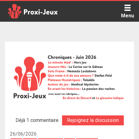
Skip
to
Menu
content
Proxi Jeux - Le podcast qui vous parle de jeux de société
Déjà 1 commentaire :
Rejoignez la discussion
26/06/2026