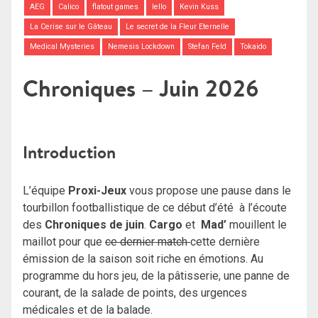
AEG
Calico
flatout games
Iello
Kevin Kuss
La Cerise sur le Gâteau
Le secret de la Fleur Eternelle
Medical Mysteries
Nemesis Lockdown
Stefan Feld
Tokaido
Chroniques – Juin 2026
Introduction
L’équipe
Proxi-Jeux
vous propose une pause dans le
tourbillon footballistique de ce début d’été à l’écoute
des
Chroniques de juin
.
Cargo
et
Mad’
mouillent le
maillot pour que
ce dernier match
cette dernière
émission de la saison soit riche en émotions. Au
programme du hors jeu, de la pâtisserie, une panne de
courant, de la salade de points, des urgences
médicales et de la balade.