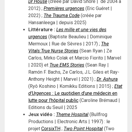
Dr House
(créée par David Shore | de 2004 à
2012) ;
Premières urgences
(Eric Guéret |
2022) ;
The Trauma Code
(créée par
Hansanleega | depuis 2025)
Littérature :
Les mille et une vies des
urgences
(Baptiste Beaulieu | Dominique
Mermoux | Rue de Sèvres | 2017) ;
The
Vitals:True Nurse Stories
(Sean Ryan | Ze
Carlos, Mirko Colak et Marcio Fiorito | Marvel
| 2020) et
True EMS Stories
(Sean Ray |
Ramón F. Bachs, Ze Carlos, J.L. Giles et Ray-
Anthony Height | Marvel | 2021) ;
Dr. Ashura
(Ryô Koshino | Komikku Editions | 2015) ;
Etat
d’Urgences :
Le quotidien d’une médecin en
lutte pour l’hôpital public
(Caroline Brémaud |
Editions du Seuil | 2025
Jeux vidéo :
Theme Hospital
(Bullfrog
Productions | Electronic Arts | 1997) : le
projet
CorsixTH
;
Two Point Hospital
(Two