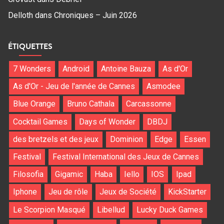
Delloth
dans
Chroniques – Juin 2026
ÉTIQUETTES
7 Wonders
Android
Antoine Bauza
As d'Or
As d'Or - Jeu de l'année de Cannes
Asmodee
Blue Orange
Bruno Cathala
Carcassonne
Cocktail Games
Days of Wonder
DBDJ
des bretzels et des jeux
Dominion
Edge
Essen
Festival
Festival International des Jeux de Cannes
Filosofia
Gigamic
Haba
Iello
IOS
Ipad
Iphone
Jeu de rôle
Jeux de Société
KickStarter
Le Scorpion Masqué
Libellud
Lucky Duck Games