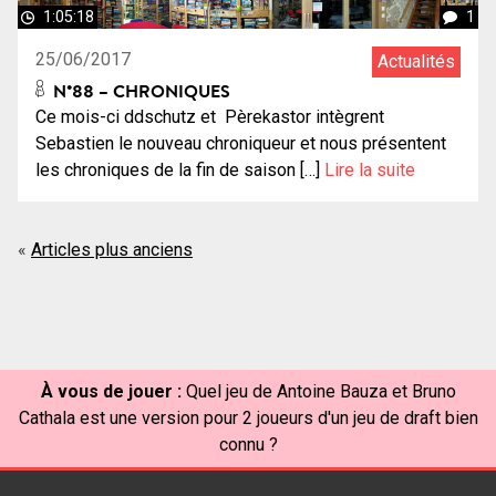
1:05:18
1
25/06/2017
Actualités
N°88 – CHRONIQUES
Ce mois-ci ddschutz et Pèrekastor intègrent
Sebastien le nouveau chroniqueur et nous présentent
les chroniques de la fin de saison […]
Lire la suite
Navigation
Articles plus anciens
des
articles
À vous de jouer :
Quel jeu de Antoine Bauza et Bruno
Cathala est une version pour 2 joueurs d'un jeu de draft bien
connu ?