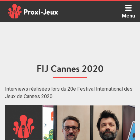
Skip
to
Menu
content
Proxi Jeux - Le podcast qui vous parle de jeux de société
FIJ Cannes 2020
Interviews réalisées lors du 20e Festival International des
Jeux de Cannes 2020