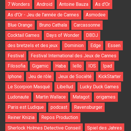
7 Wonders
Android
Antoine Bauza
As d'Or
As d'Or - Jeu de l'année de Cannes
Asmodee
Blue Orange
Bruno Cathala
Carcassonne
Cocktail Games
Days of Wonder
DBDJ
des bretzels et des jeux
Dominion
Edge
Essen
Festival
Festival International des Jeux de Cannes
Filosofia
Gigamic
Haba
Iello
IOS
Ipad
Iphone
Jeu de rôle
Jeux de Société
KickStarter
Le Scorpion Masqué
Libellud
Lucky Duck Games
Ludonaute
Martin Wallace
Matagot
origames
Paris est Ludique
podcast
Ravensburger
Reiner Knizia
Repos Production
Sherlock Holmes Detective Conseil
Spiel des Jahres