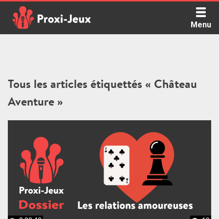
Skip
to
Menu
content
Proxi Jeux - Le podcast qui vous parle de jeux de société
Tous les articles étiquettés « Château
Aventure »