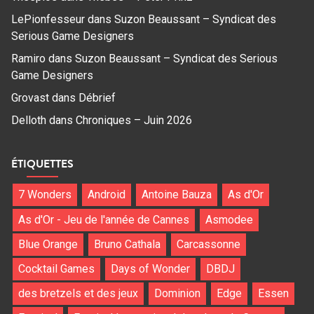
LePionfesseur
dans
Suzon Beaussant – Syndicat des
Serious Game Designers
Ramiro
dans
Suzon Beaussant – Syndicat des Serious
Game Designers
Grovast
dans
Débrief
Delloth
dans
Chroniques – Juin 2026
ÉTIQUETTES
7 Wonders
Android
Antoine Bauza
As d'Or
As d'Or - Jeu de l'année de Cannes
Asmodee
Blue Orange
Bruno Cathala
Carcassonne
Cocktail Games
Days of Wonder
DBDJ
des bretzels et des jeux
Dominion
Edge
Essen