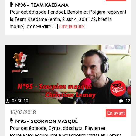
N°96 – TEAM KAEDAMA
Pour cet épisode Fendoel, Benofx et Polgara reçoivent
la Team Kaedama (enfin, 2 sur 4, soit 1/2, bref la
moitié), c’est-à-dire […]
Lire la suite
03:30:10
12
16/03/2018
En avant
N°95 – SCORPION MASQUÉ
Pour cet épisode, Cyrus, ddschutz, Flavien et
Perekastor accueillent à Strasbourg Christian Lemay