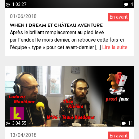
1:03:27
4
01/06/2018
En avant
WHEN I DREAM ET CHÂTEAU AVENTURE
Après le brillant remplacement au pied levé
par Fendoel le mois dernier, on retrouve cette fois-ci
l’équipe « type » pour cet avant-dernier […]
Lire la suite
3:04:55
11
13/04/2018
En avant