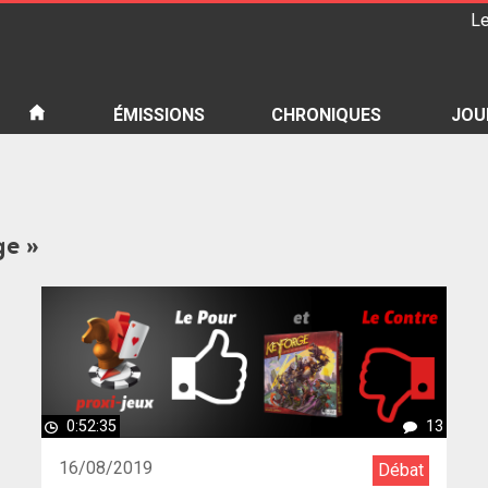
Le
iété
ÉMISSIONS
CHRONIQUES
JOU
ge »
0:52:35
13
16/08/2019
Débat