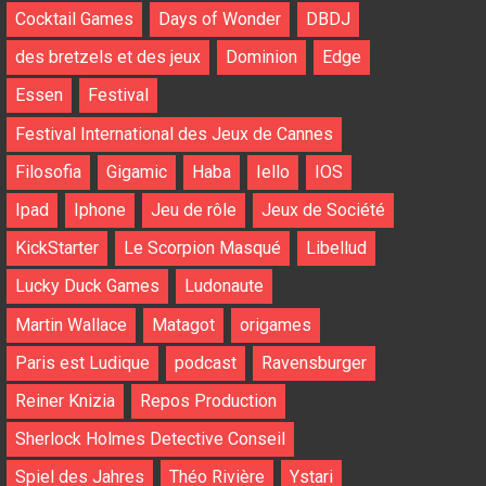
Cocktail Games
Days of Wonder
DBDJ
des bretzels et des jeux
Dominion
Edge
Essen
Festival
Festival International des Jeux de Cannes
Filosofia
Gigamic
Haba
Iello
IOS
Ipad
Iphone
Jeu de rôle
Jeux de Société
KickStarter
Le Scorpion Masqué
Libellud
Lucky Duck Games
Ludonaute
Martin Wallace
Matagot
origames
Paris est Ludique
podcast
Ravensburger
Reiner Knizia
Repos Production
Sherlock Holmes Detective Conseil
Spiel des Jahres
Théo Rivière
Ystari