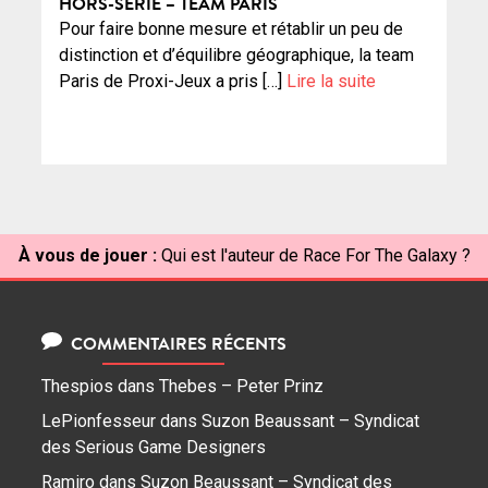
HORS-SÉRIE – TEAM PARIS
Pour faire bonne mesure et rétablir un peu de
distinction et d’équilibre géographique, la team
Paris de Proxi-Jeux a pris […]
Lire la suite
À vous de jouer :
Qui est l'auteur de Race For The Galaxy ?
COMMENTAIRES RÉCENTS
Thespios
dans
Thebes – Peter Prinz
LePionfesseur
dans
Suzon Beaussant – Syndicat
des Serious Game Designers
Ramiro
dans
Suzon Beaussant – Syndicat des