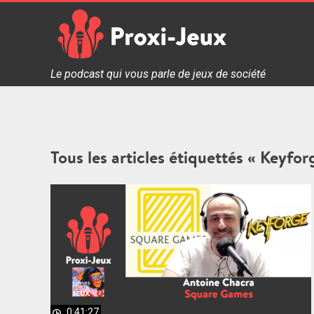
Skip
to
content
Proxi Jeux - Le podcast qui vous parle de jeux de soc
Le podcast qui vous parle de jeux de société
Tous les articles étiquettés « Keyfor
0:41:27