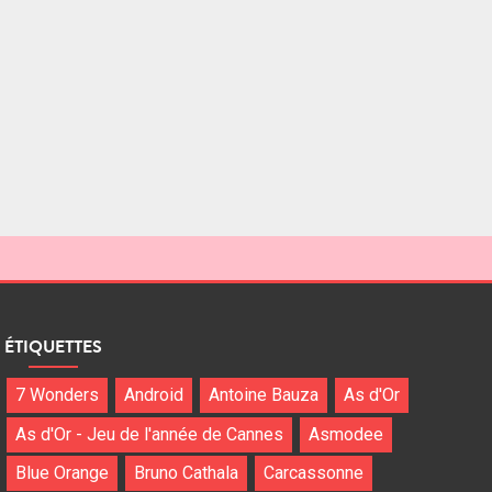
ÉTIQUETTES
7 Wonders
Android
Antoine Bauza
As d'Or
As d'Or - Jeu de l'année de Cannes
Asmodee
Blue Orange
Bruno Cathala
Carcassonne