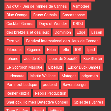
As d'Or - Jeu de l'année de Cannes
Asmodee
Blue Orange
Bruno Cathala
Carcassonne
Cocktail Games
Days of Wonder
DBDJ
des bretzels et des jeux
Dominion
Edge
Essen
Festival
Festival International des Jeux de Cannes
Filosofia
Gigamic
Haba
Iello
IOS
Ipad
Iphone
Jeu de rôle
Jeux de Société
KickStarter
Le Scorpion Masqué
Libellud
Lucky Duck Games
Ludonaute
Martin Wallace
Matagot
origames
Paris est Ludique
podcast
Ravensburger
Reiner Knizia
Repos Production
Sherlock Holmes Detective Conseil
Spiel des Jahres
Théo Rivière
Ystari
éditeur