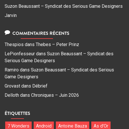
Suzon Beaussant – Syndicat des Serious Game Designers
Jarvin
COMMENTAIRES RÉCENTS
Thespios
dans
Thebes – Peter Prinz
LePionfesseur
dans
Suzon Beaussant – Syndicat des
Serious Game Designers
Ramiro
dans
Suzon Beaussant – Syndicat des Serious
Game Designers
Grovast
dans
Débrief
Delloth
dans
Chroniques – Juin 2026
ÉTIQUETTES
7 Wonders
Android
Antoine Bauza
As d'Or