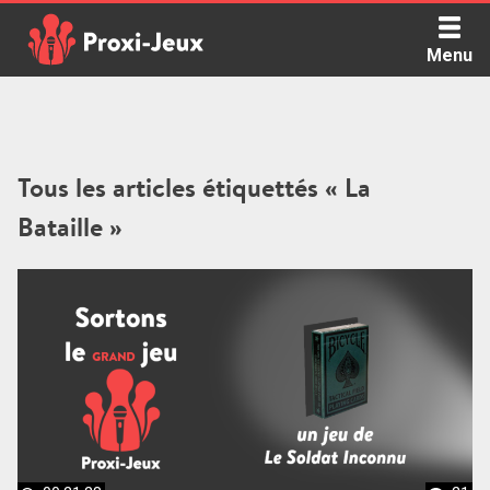
Skip
to
Menu
content
Proxi Jeux - Le podcast qui vous parle de jeux de société
Tous les articles étiquettés « La
Bataille »